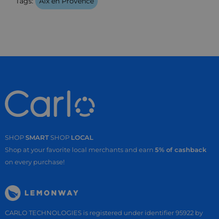
Tags:
Aix en Provence
SHOP
SMART
SHOP
LOCAL
Shop at your favorite local merchants and earn
5% of cashback
on every purchase!
CARLO TECHNOLOGIES is registered under identifier 95922 by