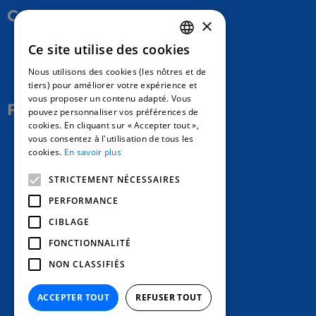
Contact Us
×
Ce site utilise des cookies
17 Av. Albert II, 98000​
FRENCH
Nous utilisons des cookies (les nôtres et de
hello@carloapp.com
ENGLISH
tiers) pour améliorer votre expérience et
vous proposer un contenu adapté. Vous
SPANISH
Follow Us
pouvez personnaliser vos préférences de
cookies. En cliquant sur « Accepter tout »,
vous consentez à l'utilisation de tous les
Carlo App | Instagram
cookies.
En savoir plus
Carlo App | Facebook
STRICTEMENT NÉCESSAIRES
Carlo App | Linkedin
PERFORMANCE
CIBLAGE
FONCTIONNALITÉ
NON CLASSIFIÉS
ACCEPTER TOUT
REFUSER TOUT