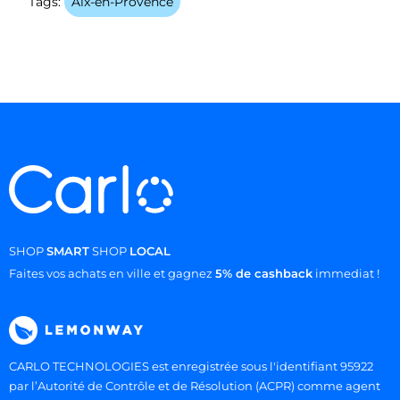
Tags:
Aix-en-Provence
SHOP
SMART
SHOP
LOCAL
Faites vos achats en ville et gagnez
5% de cashback
immediat !
CARLO TECHNOLOGIES est enregistrée sous l'identifiant 95922
par l’Autorité de Contrôle et de Résolution (ACPR) comme agent