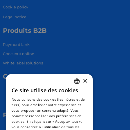
Cookie policy
Legal notice
Produits B2B
Payment Link
Checkout online
White label solutions
Contact Us
×
Ce site utilise des cookies
17 Av. Albert II, 98000​
FRENCH
Nous utilisons des cookies (les nôtres et de
hello@carloapp.com
ENGLISH
tiers) pour améliorer votre expérience et
vous proposer un contenu adapté. Vous
SPANISH
Follow Us
pouvez personnaliser vos préférences de
cookies. En cliquant sur « Accepter tout »,
vous consentez à l'utilisation de tous les
Carlo App | Instagram