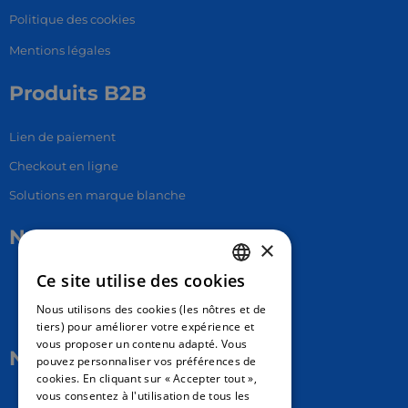
Politique des cookies
Mentions légales
Produits B2B
Lien de paiement
Checkout en ligne
Solutions en marque blanche
Nous contacter
×
Ce site utilise des cookies
17 Av. Albert II, 98000​
FRENCH
Nous utilisons des cookies (les nôtres et de
hello@carloapp.com
ENGLISH
tiers) pour améliorer votre expérience et
vous proposer un contenu adapté. Vous
SPANISH
Nous suivre
pouvez personnaliser vos préférences de
cookies. En cliquant sur « Accepter tout »,
vous consentez à l'utilisation de tous les
Carlo App | Instagram