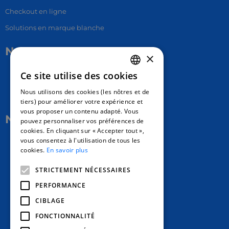
Checkout en ligne
Solutions en marque blanche
Nous contacter
×
Ce site utilise des cookies
17 Av. Albert II, 98000​
FRENCH
Nous utilisons des cookies (les nôtres et de
hello@carloapp.com
ENGLISH
tiers) pour améliorer votre expérience et
vous proposer un contenu adapté. Vous
SPANISH
Nous suivre
pouvez personnaliser vos préférences de
cookies. En cliquant sur « Accepter tout »,
vous consentez à l'utilisation de tous les
Carlo App | Instagram
cookies.
En savoir plus
Carlo App | Facebook
STRICTEMENT NÉCESSAIRES
Carlo App | Linkedin
PERFORMANCE
CIBLAGE
FONCTIONNALITÉ