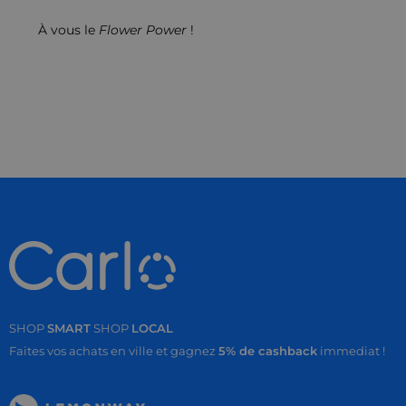
À vous le
Flower Power
!
SHOP
SMART
SHOP
LOCAL
Faites vos achats en ville et gagnez
5% de cashback
immediat !