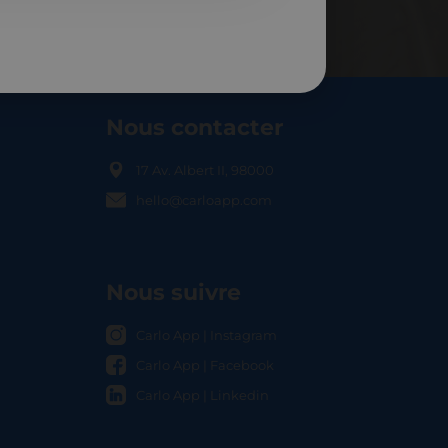
Nous contacter
17 Av. Albert II, 98000
hello@carloapp.com
OCAL
Nous suivre
Carlo App | Instagram
Carlo App | Facebook
Carlo App | Linkedin