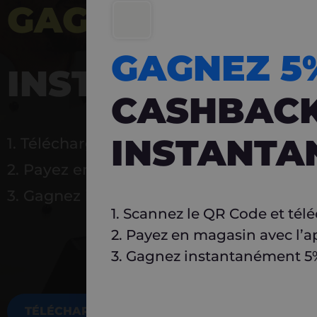
GAGNEZ 5%
DE 
GAGNEZ 
INSTANTANÉ
CASHBAC
INSTANTA
1. Téléchargez Carlo
2. Payez en magasin avec l’application
3. Gagnez instantanément 5 % à réutilise
1. Scannez le QR Code et tél
2. Payez en magasin avec l’a
3. Gagnez instantanément 5% 
TÉLÉCHARGEZ MAINTENANT