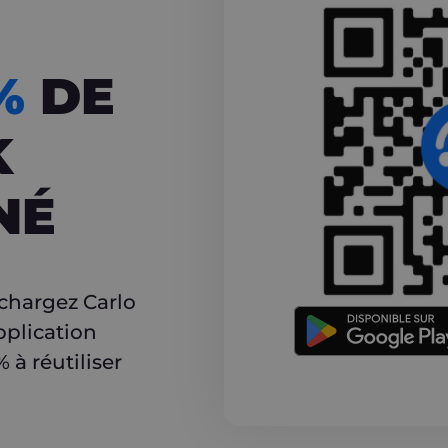
CASHBACK
5%
DE
K
NÉ
r
échargez Carlo
pplication
à réutiliser