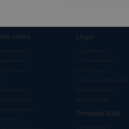
ens utiles
Légal
enir partenaire
CGU | Utilisateurs
ropos de nous
CGV | Commerçants
RT
SHOP
L
port d’impact
CGU Lemonway
g
Politique de confidentialité
e aux questions
Politique des cookies
stant virtuel 24/7
Mentions légales
merces engagés
Produits B2B
e de status
Lien de paiement
lo Business | Dashboard