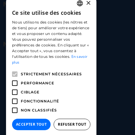
×
Nous contacter
Ce site utilise des cookies
FRENCH
17 Av. Albert II, 98000​
Nous utilisons des cookies (les nôtres et
ENGLISH
de tiers) pour améliorer votre expérience
hello@carloapp.com
et vous proposer un contenu adapté.
SPANISH
Vous pouvez personnaliser vos
Nous suivre
préférences de cookies. En cliquant sur «
Accepter tout », vous consentez à
En savoir
l'utilisation de tous les cookies.
Carlo App | Instagram
plus
Carlo App | Facebook
STRICTEMENT NÉCESSAIRES
Carlo App | Linkedin
PERFORMANCE
CIBLAGE
FONCTIONNALITÉ
NON CLASSIFIÉS
ACCEPTER TOUT
REFUSER TOUT