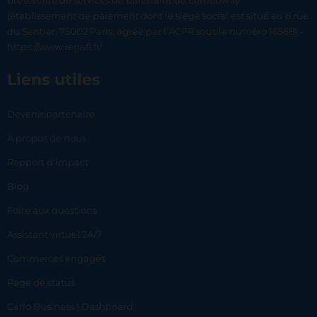
prestataire de services de paiement de Lemonway
(établissement de paiement dont le siège social est situé au 8 rue
du Sentier, 75002 Paris, agréé par l’ACPR sous le numéro 16568) -
https://www.regafi.fr/
Liens utiles
Devenir partenaire
À propos de nous
Rapport d’impact
Blog
Foire aux questions
Assistant virtuel 24/7
Commerces engagés
Page de status
Carlo Business | Dashboard