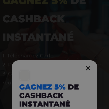
GAGNEZ 5%
DE
CASHBACK
INSTANTANÉ
1. Téléchargez Carlo
2. Payez en magasin avec l’application
3. Gagnez instantanément 5 % à
réutiliser
GAGNEZ 5%
DE
CASHBACK
INSTANTANÉ