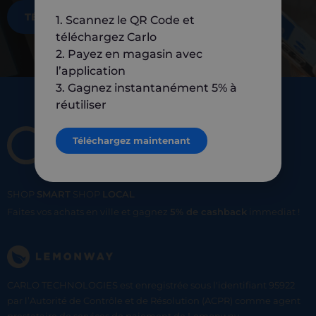
TÉLÉCHARGEZ MAINTENANT
1. Scannez le QR Code et
téléchargez Carlo
2. Payez en magasin avec
l’application
3. Gagnez instantanément 5% à
réutiliser
Téléchargez maintenant
SHOP
SMART
SHOP
LOCAL
Faites vos achats en ville et gagnez
5% de cashback
immediat !
CARLO TECHNOLOGIES est enregistrée sous l'identifiant 95922
par l’Autorité de Contrôle et de Résolution (ACPR) comme agent