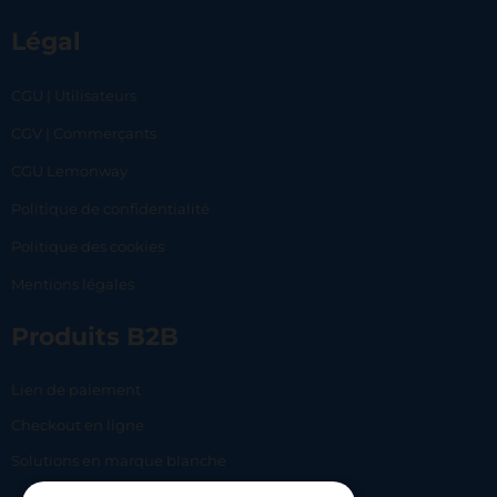
Légal
CGU | Utilisateurs
CGV | Commerçants
CGU Lemonway
Politique de confidentialité
Politique des cookies
Mentions légales
Produits B2B
Lien de paiement
Checkout en ligne
Solutions en marque blanche