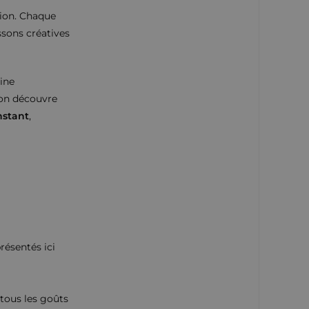
sion. Chaque
ssons créatives
ine
 on découvre
nstant
,
ésentés ici
 tous les goûts