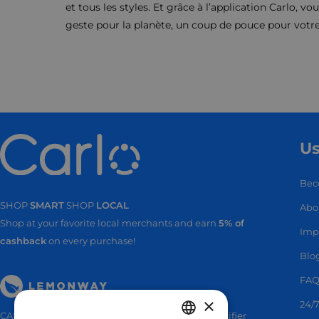
et tous les styles. Et grâce à l’application Carlo, v
geste pour la planète, un coup de pouce pour vot
Us
Bec
SHOP
SMART
SHOP
LOCAL
Abo
Shop at your favorite local merchants and earn
5% of
SHOP
SMA
Imp
cashback
on every purchase!
Blo
FA
×
24/7
CARLO TECHNOLOGIES is registered under identifier