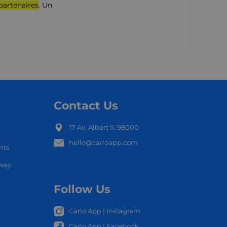
partenaires
. Un
Contact Us
17 Av. Albert II, 98000
hello@carloapp.com
nts
OCAL
nway
Follow Us
Carlo App | Instagram
Carlo App | Facebook