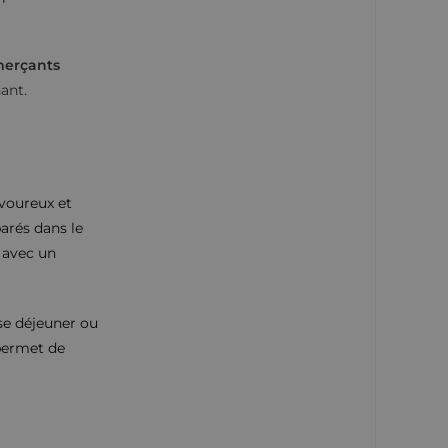
erçants
ant.
avoureux et
parés dans le
 avec un
use déjeuner ou
permet de