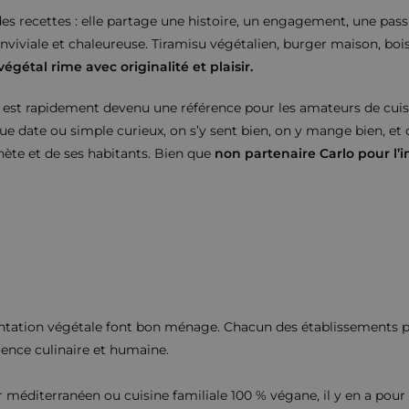
des recettes : elle partage une histoire, un engagement, une pas
viviale et chaleureuse. Tiramisu végétalien, burger maison, boi
, végétal rime avec originalité et plaisir.
t est rapidement devenu une référence pour les amateurs de cuis
gue date ou simple curieux, on s’y sent bien, on y mange bien, et
nète et de ses habitants. Bien que
non partenaire Carlo pour l’i
tation végétale font bon ménage. Chacun des établissements pr
ience culinaire et humaine.
 méditerranéen ou cuisine familiale 100 % végane, il y en a pour