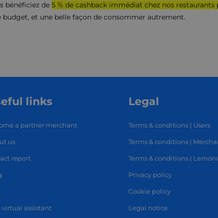
ous bénéficiez de
5 % de cashback immédiat chez nos restaurants 
re budget, et une belle façon de consommer autrement.
eful links
Legal
ome a partner merchant
Terms & conditions | Users
ut us
Terms & conditions | Mercha
RT
SHOP
L
act report
Terms & conditions | Lemo
g
Privacy policy
Q
Cookie policy
 virtual assistant
Legal notice