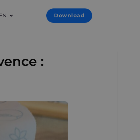
EN
Download
vence :