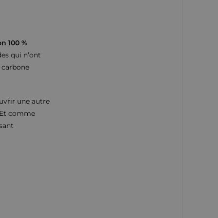
on 100 %
des qui n’ont
t carbone
uvrir une autre
. Et comme
isant