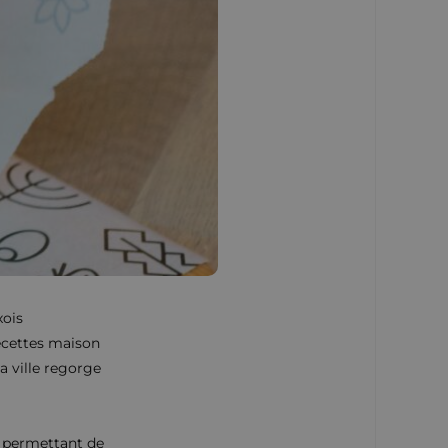
xois
recettes maison
a ville regorge
s permettant de