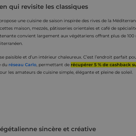
 qui revisite les classiques
propose une cuisine de saison inspirée des rives de la Méditerra
 recettes maison, mezzés, pâtisseries orientales et café de spécia
 attenante convient largement aux végétariens offrant plus de 100 
iterranéen.
se paisible et d’un intérieur chaleureux. C’est l’endroit parfait p
ie du
réseau Carlo
, permettant de
récupérer 5 % de cashback s
ur les amateurs de cuisine simple, élégante et pleine de soleil.
égétalienne sincère et créative