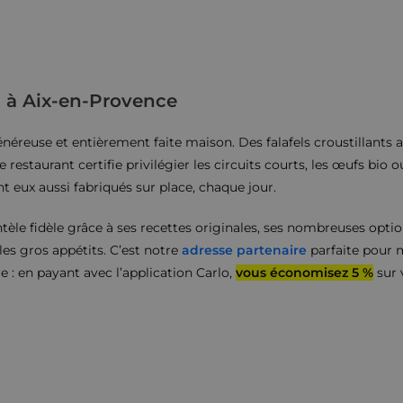
n à Aix-en-Provence
énéreuse et entièrement faite maison. Des falafels croustillants a
 restaurant certifie privilégier les circuits courts, les œufs bio ou
t eux aussi fabriqués sur place, chaque jour.
entèle fidèle grâce à ses recettes originales, ses nombreuses opti
es gros appétits. C’est notre
adresse partenaire
parfaite pour
 : en payant avec l’application Carlo,
vous économisez 5 %
sur 