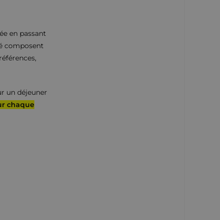
née en passant
lité composent
références,
our un déjeuner
ur chaque