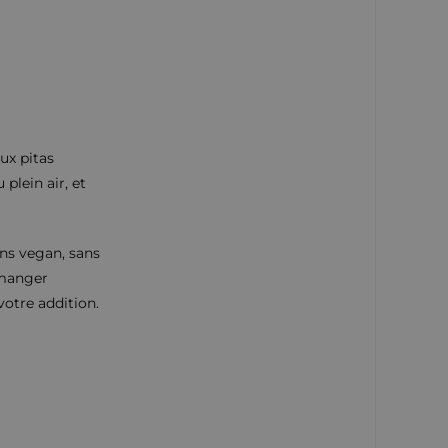
ux pitas
 plein air, et
ons vegan, sans
 manger
votre addition.