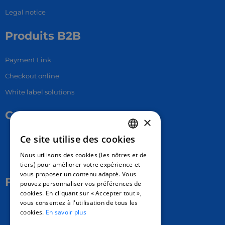
Legal notice
Produits B2B
Payment Link
Checkout online
White label solutions
Contact Us
×
Ce site utilise des cookies
17 Av. Albert II, 98000​
FRENCH
Nous utilisons des cookies (les nôtres et de
hello@carloapp.com
ENGLISH
tiers) pour améliorer votre expérience et
vous proposer un contenu adapté. Vous
SPANISH
Follow Us
pouvez personnaliser vos préférences de
cookies. En cliquant sur « Accepter tout »,
vous consentez à l'utilisation de tous les
Carlo App | Instagram
cookies.
En savoir plus