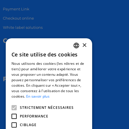
Payment Link
Checkout online
White label solutions
Contact Us
×
Ce site utilise des cookies
17 Av. Albert II, 98000​
FRENCH
Nous utilisons des cookies (les nôtres et de
hello@carloapp.com
ENGLISH
tiers) pour améliorer votre expérience et
vous proposer un contenu adapté. Vous
SPANISH
Follow Us
pouvez personnaliser vos préférences de
cookies. En cliquant sur « Accepter tout »,
vous consentez à l'utilisation de tous les
Carlo App | Instagram
cookies.
En savoir plus
Carlo App | Facebook
STRICTEMENT NÉCESSAIRES
Carlo App | Linkedin
PERFORMANCE
CIBLAGE