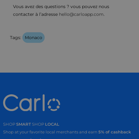
Vous avez des questions ? vous pouvez nous
contacter à l’adresse
hello@carloapp.com
.
Tags:
Monaco
SHOP
SMART
SHOP
LOCAL
Shop at your favorite local merchants and earn
5% of cashback