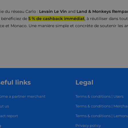
ie du réseau Carlo :
Levain Le Vin
and
Land & Monkeys Rempar
s bénéficiez de
5 % de cashback immédiat
, à réutiliser dans tou
e et Monaco. Une manière simple et concrète de soutenir les ar
eful links
Legal
ome a partner merchant
Terms & conditions | Users
ut us
Terms & conditions | Mercha
RT
SHOP
L
act report
Terms & conditions | Lemo
g
Privacy policy