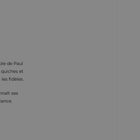
ble de Paul
 quiches et
les fidèles.
nnaît ses
iance.