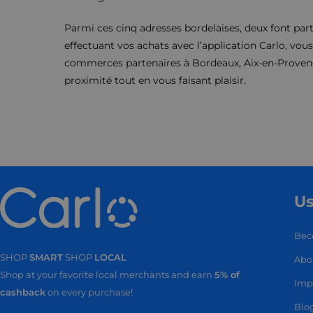
Parmi ces cinq adresses bordelaises, deux font part
effectuant vos achats avec l’application Carlo, vou
commerces partenaires à Bordeaux, Aix-en-Provenc
proximité tout en vous faisant plaisir.
Us
Bec
SHOP
SMART
SHOP
LOCAL
Abo
Shop at your favorite local merchants and earn
5% of
SHOP
SMA
Imp
cashback
on every purchase!
Blo