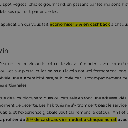
au spot végétal chic et gourmand, en passant par les maisons his
laises qui font parler d’elles.
 l’application qui vous fait
économiser 5 % en cashback
à chaque
Vin
’est un lieu de vie où le pain et le vin se répondent avec caractère.
moulues sur pierre, et les pains au levain naturel fermentent lo
révèle une authenticité rare, sublimée par l’accompagnement de
s artisanales.
ntue de vins biodynamiques ou naturels en font une adresse idéa
ment de détente. Les habitués ne s’y trompent pas : le service 
uable, et l’expérience globale vaut clairement le détour. Ah ! et
 profiter de
5 % de cashback immédiat à chaque achat
avec 