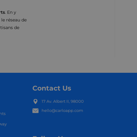
ts
. En y
t le réseau de
tisans de
Contact Us
17 Av. Albert II, 98000
hello@carloapp.com
nts
OCAL
nway