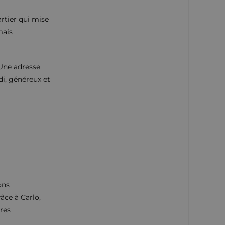
rtier qui mise
mais
. Une adresse
di, généreux et
ons
âce à Carlo,
ures