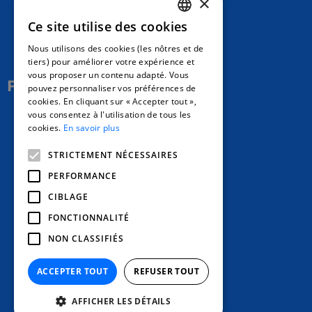
×
Ce site utilise des cookies
17 Av. Albert II, 98000​
FRENCH
Nous utilisons des cookies (les nôtres et de
hello@carloapp.com
ENGLISH
tiers) pour améliorer votre expérience et
vous proposer un contenu adapté. Vous
SPANISH
Follow Us
pouvez personnaliser vos préférences de
cookies. En cliquant sur « Accepter tout »,
vous consentez à l'utilisation de tous les
Carlo App | Instagram
cookies.
En savoir plus
Carlo App | Facebook
STRICTEMENT NÉCESSAIRES
Carlo App | Linkedin
PERFORMANCE
CIBLAGE
FONCTIONNALITÉ
NON CLASSIFIÉS
ACCEPTER TOUT
REFUSER TOUT
AFFICHER LES DÉTAILS