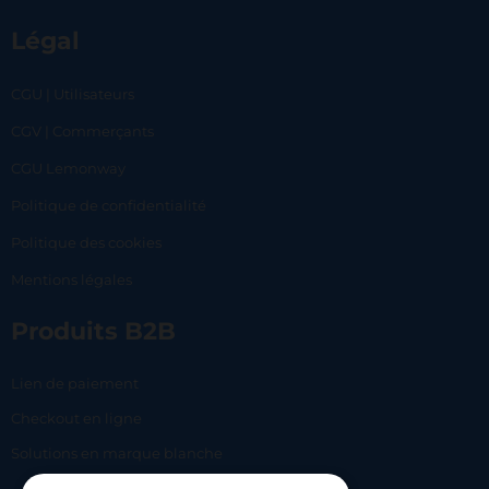
Légal
CGU | Utilisateurs
CGV | Commerçants
CGU Lemonway
Politique de confidentialité
Politique des cookies
Mentions légales
Produits B2B
Lien de paiement
Checkout en ligne
Solutions en marque blanche