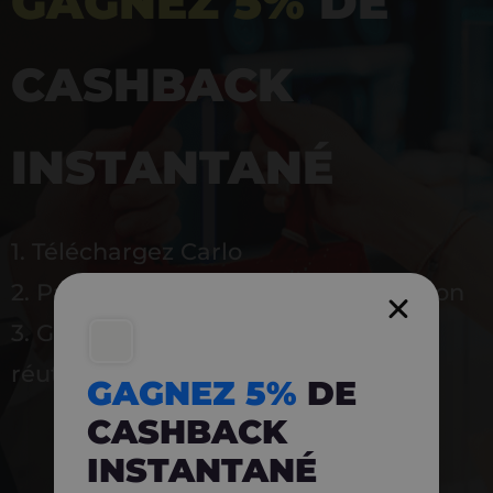
GAGNEZ 5%
DE
CASHBACK
INSTANTANÉ
1. Téléchargez Carlo
2. Payez en magasin avec l’application
3. Gagnez instantanément 5 % à
réutiliser
GAGNEZ 5%
DE
CASHBACK
INSTANTANÉ