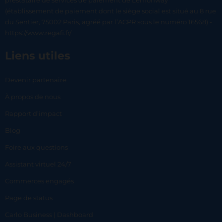
prestataire de services de paiement de Lemonway
(établissement de paiement dont le siège social est situé au 8 rue
du Sentier, 75002 Paris, agréé par l’ACPR sous le numéro 16568) -
https://www.regafi.fr/
Liens utiles
Devenir partenaire
À propos de nous
Rapport d’impact
Blog
Foire aux questions
Assistant virtuel 24/7
Commerces engagés
Page de status
Carlo Business | Dashboard