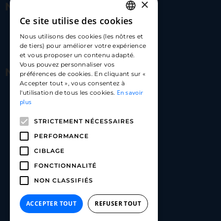
×
Nous contacter
Ce site utilise des cookies
FRENCH
17 Av. Albert II, 98000​
Nous utilisons des cookies (les nôtres et
ENGLISH
de tiers) pour améliorer votre expérience
hello@carloapp.com
et vous proposer un contenu adapté.
SPANISH
Vous pouvez personnaliser vos
Nous suivre
préférences de cookies. En cliquant sur «
Accepter tout », vous consentez à
En savoir
l'utilisation de tous les cookies.
Carlo App | Instagram
plus
Carlo App | Facebook
STRICTEMENT NÉCESSAIRES
Carlo App | Linkedin
PERFORMANCE
CIBLAGE
FONCTIONNALITÉ
NON CLASSIFIÉS
ACCEPTER TOUT
REFUSER TOUT