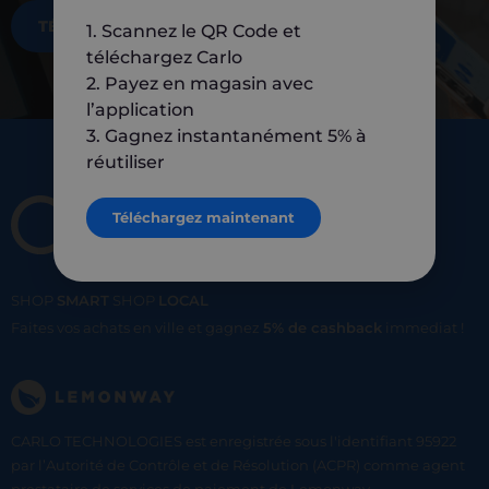
TÉLÉCHARGEZ MAINTENANT
1. Scannez le QR Code et
téléchargez Carlo
2. Payez en magasin avec
l’application
3. Gagnez instantanément 5% à
réutiliser
Téléchargez maintenant
SHOP
SMART
SHOP
LOCAL
Faites vos achats en ville et gagnez
5% de cashback
immediat !
CARLO TECHNOLOGIES est enregistrée sous l'identifiant 95922
par l’Autorité de Contrôle et de Résolution (ACPR) comme agent