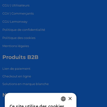
CGU | Utilisateurs
CGV | Commerçants
CGU Lemonway
Politique de confidentialité
Politique des cookies
Mentions légales
Produits B2B
Lien de paiement
Checkout en ligne
Solutions en marque blanche
Nous contacter
×
Ce site utilise des cookies
17 Av. Albert II, 98000​