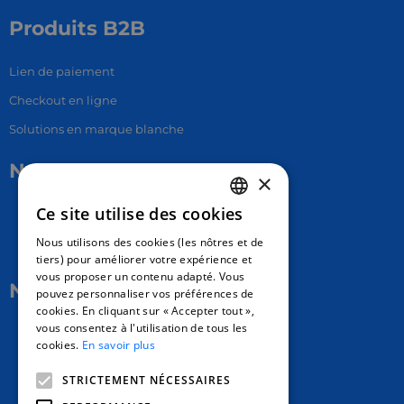
Produits B2B
Lien de paiement
Checkout en ligne
Solutions en marque blanche
Nous contacter
×
Ce site utilise des cookies
17 Av. Albert II, 98000​
FRENCH
Nous utilisons des cookies (les nôtres et de
hello@carloapp.com
ENGLISH
tiers) pour améliorer votre expérience et
vous proposer un contenu adapté. Vous
SPANISH
Nous suivre
pouvez personnaliser vos préférences de
cookies. En cliquant sur « Accepter tout »,
vous consentez à l'utilisation de tous les
Carlo App | Instagram
cookies.
En savoir plus
Carlo App | Facebook
STRICTEMENT NÉCESSAIRES
Carlo App | Linkedin