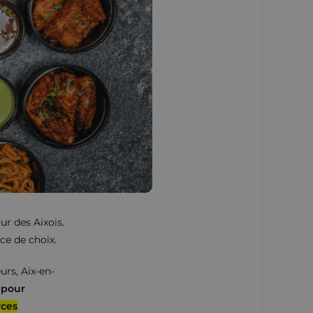
ur des Aixois.
ce de choix.
rs, Aix-en-
:
pour
rces