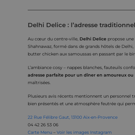
Delhi Delice : l’adresse traditionn
Au cœur du centre-ville,
Delhi Delice
propose une v
Shahnawaz, formé dans de grands hôtels de Delhi, a
butter chicken aux samoussas en passant par le biry
L’ambiance cosy – nappes blanches, fauteuils confo
adresse parfaite pour un dîner en amoureux ou u
maîtrisées.
Plusieurs avis récents mentionnent un personnel trè
bien présentés et une atmosphère feutrée qui perm
22 Rue Félibre Gaut, 13100 Aix-en-Provence
04 42 26 53 06
Carte Menu
–
Voir les images Instagram