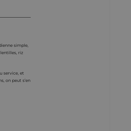
ndienne simple,
entilles, riz
du service, et
ns, on peut s’en