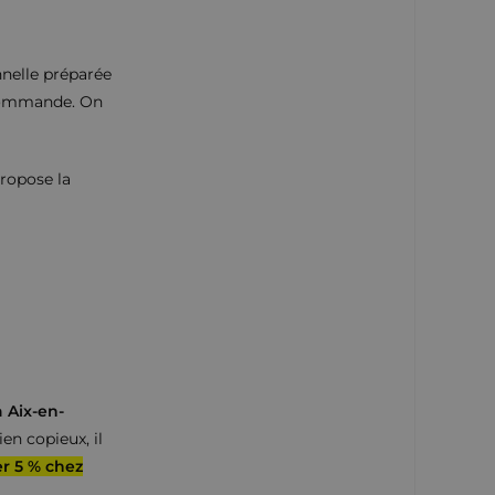
nnelle préparée
a commande. On
propose la
à Aix-en-
en copieux, il
r 5 % chez