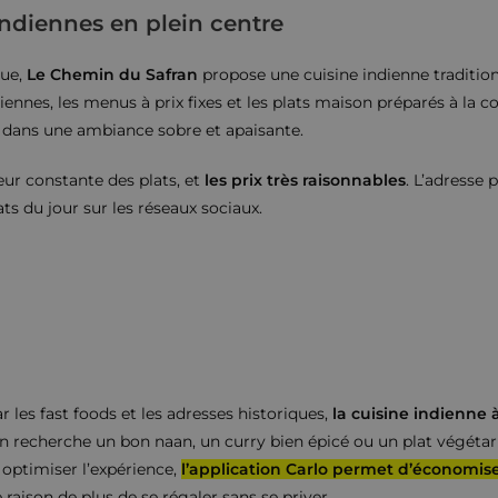
indiennes en plein centre
que,
Le Chemin du Safran
propose une cuisine indienne traditio
ariennes, les menus à prix fixes et les plats maison préparés à l
t dans une ambiance sobre et apaisante.
veur constante des plats, et
les prix très raisonnables
. L’adresse 
ts du jour sur les réseaux sociaux.
r les fast foods et les adresses historiques,
la cuisine indienne 
on recherche un bon naan, un curry bien épicé ou un plat végétari
 optimiser l’expérience,
l’application Carlo permet d’économise
 raison de plus de se régaler sans se priver.