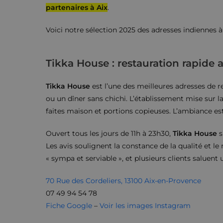
partenaires à Aix
.
Voici notre sélection 2025 des adresses indiennes à
Tikka House : restauration rapide
Tikka House
est l’une des meilleures adresses de r
ou un dîner sans chichi. L’établissement mise sur la 
faites maison et portions copieuses. L’ambiance est
Ouvert tous les jours de 11h à 23h30,
Tikka House
s
Les avis soulignent la constance de la qualité et l
« sympa et serviable », et plusieurs clients saluent 
70 Rue des Cordeliers, 13100 Aix-en-Provence
07 49 94 54 78
Fiche Google
–
Voir les images Instagram