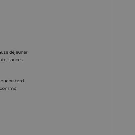
pause déjeuner
nute, sauces
couche-tard.
it comme