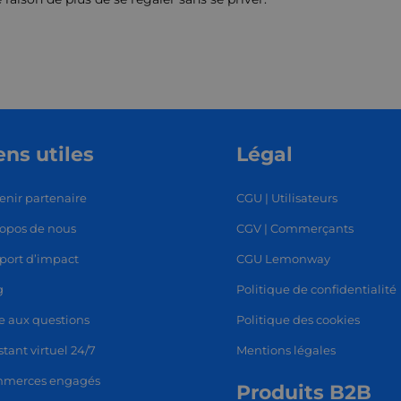
ens utiles
Légal
enir partenaire
CGU | Utilisateurs
ropos de nous
CGV | Commerçants
RT
SHOP
L
port d’impact
CGU Lemonway
g
Politique de confidentialité
e aux questions
Politique des cookies
stant virtuel 24/7
Mentions légales
merces engagés
Produits B2B