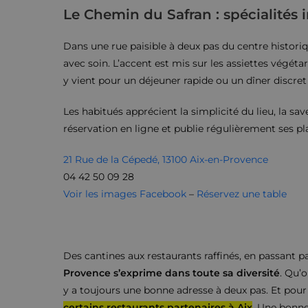
Le Chemin du Safran : spécialités 
Dans une rue paisible à deux pas du centre histori
avec soin. L’accent est mis sur les assiettes végét
y vient pour un déjeuner rapide ou un dîner discre
Les habitués apprécient la simplicité du lieu, la sa
réservation en ligne et publie régulièrement ses pla
21 Rue de la Cépedé, 13100 Aix-en-Provence
04 42 50 09 28
Voir les images Facebook
–
Réservez une table
Des cantines aux restaurants raffinés, en passant pa
Provence s’exprime dans toute sa diversité
. Qu’
y a toujours une bonne adresse à deux pas. Et pour
certains restaurants partenaires à Aix
. Une bonne