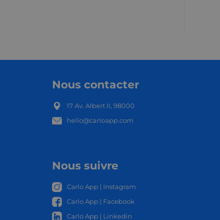
Nous contacter
17 Av. Albert II, 98000
hello@carloapp.com
OCAL
Nous suivre
Carlo App | Instagram
Carlo App | Facebook
Carlo App | Linkedin