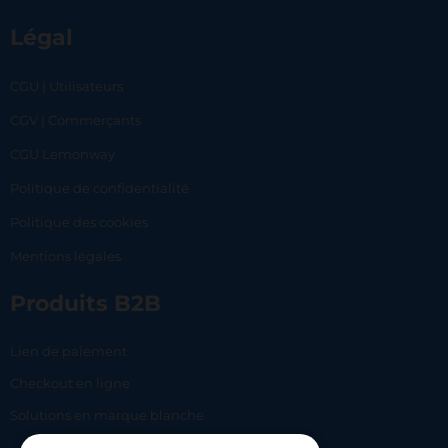
Légal
CGU | Utilisateurs
CGV | Commerçants
CGU Lemonway
Politique de confidentialité
Politique des cookies
Mentions légales
Produits B2B
Lien de paiement
Checkout en ligne
Solutions en marque blanche