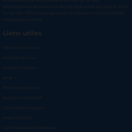
prestataire de services de paiement de Lemonway
(établissement de paiement dont le siège social est situé au 8 rue
du Sentier, 75002 Paris, agréé par l’ACPR sous le numéro 16568) -
https://www.regafi.fr/
Liens utiles
Devenir partenaire
À propos de nous
Rapport d’impact
Blog
Foire aux questions
Assistant virtuel 24/7
Commerces engagés
Page de status
Carlo Business | Dashboard