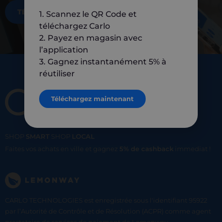
TÉLÉCHARGEZ MAINTENANT
1. Scannez le QR Code et
téléchargez Carlo
2. Payez en magasin avec
l’application
3. Gagnez instantanément 5% à
réutiliser
Téléchargez maintenant
SHOP
SMART
SHOP
LOCAL
Faites vos achats en ville et gagnez
5% de cashback
immediat !
CARLO TECHNOLOGIES est enregistrée sous l'identifiant 95922
par l’Autorité de Contrôle et de Résolution (ACPR) comme agent