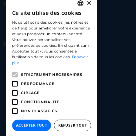
×
Nous contacter
Ce site utilise des cookies
FRENCH
17 Av. Albert II, 98000​
Nous utilisons des cookies (les nôtres et
ENGLISH
de tiers) pour améliorer votre expérience
hello@carloapp.com
et vous proposer un contenu adapté.
SPANISH
Vous pouvez personnaliser vos
Nous suivre
préférences de cookies. En cliquant sur «
Accepter tout », vous consentez à
En savoir
l'utilisation de tous les cookies.
Carlo App | Instagram
plus
Carlo App | Facebook
STRICTEMENT NÉCESSAIRES
Carlo App | Linkedin
PERFORMANCE
CIBLAGE
FONCTIONNALITÉ
NON CLASSIFIÉS
ACCEPTER TOUT
REFUSER TOUT