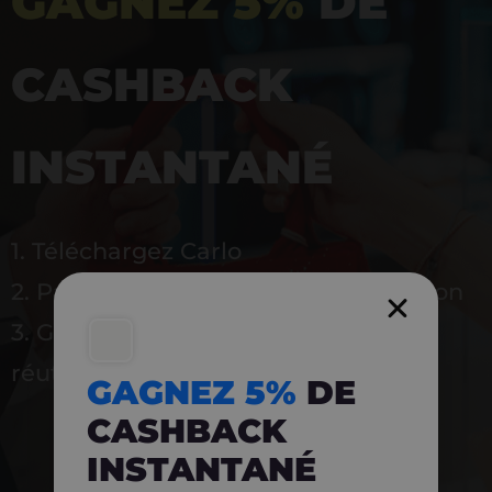
GAGNEZ 5%
DE
CASHBACK
INSTANTANÉ
1. Téléchargez Carlo
2. Payez en magasin avec l’application
3. Gagnez instantanément 5 % à
réutiliser
GAGNEZ 5%
DE
CASHBACK
INSTANTANÉ