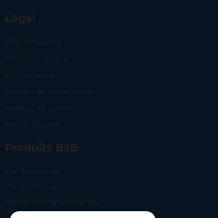
Légal
CGU | Utilisateurs
CGV | Commerçants
CGU Lemonway
Politique de confidentialité
Politique des cookies
Mentions légales
Produits B2B
Lien de paiement
Checkout en ligne
Solutions en marque blanche