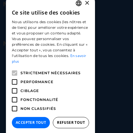
×
Nous contacter
Ce site utilise des cookies
FRENCH
17 Av. Albert II, 98000​
Nous utilisons des cookies (les nôtres et
ENGLISH
de tiers) pour améliorer votre expérience
hello@carloapp.com
et vous proposer un contenu adapté.
SPANISH
Vous pouvez personnaliser vos
Nous suivre
préférences de cookies. En cliquant sur «
Accepter tout », vous consentez à
En savoir
l'utilisation de tous les cookies.
Carlo App | Instagram
plus
Carlo App | Facebook
STRICTEMENT NÉCESSAIRES
Carlo App | Linkedin
PERFORMANCE
CIBLAGE
FONCTIONNALITÉ
NON CLASSIFIÉS
ACCEPTER TOUT
REFUSER TOUT