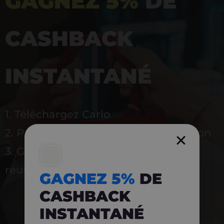
GAGNEZ 5%
DE
CASHBACK
INSTANTANÉ
1. Téléchargez Carlo
2. Payez en magasin avec l’application
3. Gagnez instantanément 5 % à
réutiliser
GAGNEZ 5%
DE
CASHBACK
INSTANTANÉ