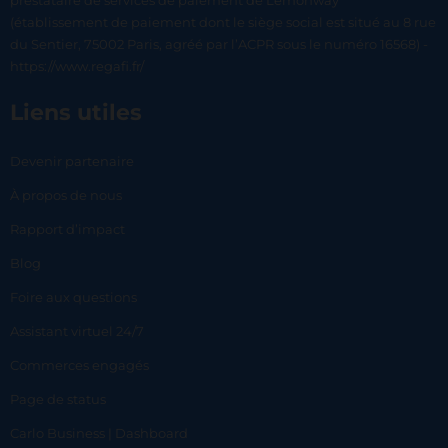
prestataire de services de paiement de Lemonway
(établissement de paiement dont le siège social est situé au 8 rue
du Sentier, 75002 Paris, agréé par l’ACPR sous le numéro 16568) -
https://www.regafi.fr/
Liens utiles
Devenir partenaire
À propos de nous
Rapport d’impact
Blog
Foire aux questions
Assistant virtuel 24/7
Commerces engagés
Page de status
Carlo Business | Dashboard