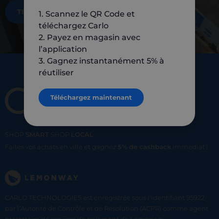
TÉLÉCHARGEZ MAINTENANT
1. Scannez le QR Code et
téléchargez Carlo
2. Payez en magasin avec
l’application
3. Gagnez instantanément 5% à
réutiliser
Téléchargez maintenant
SHOP
SMART
SHOP
LOCAL
Faites vos achats en ville et gagnez
5% de cashback
immediat !
CARLO TECHNOLOGIES est enregistrée sous l'identifiant 95922
par l’Autorité de Contrôle et de Résolution (ACPR) comme agent