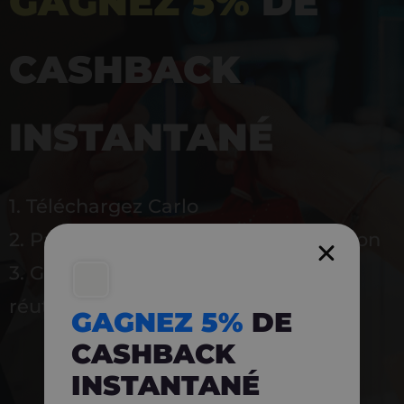
GAGNEZ 5%
DE
CASHBACK
INSTANTANÉ
1. Téléchargez Carlo
2. Payez en magasin avec l’application
3. Gagnez instantanément 5 % à
réutiliser
GAGNEZ 5%
DE
CASHBACK
INSTANTANÉ