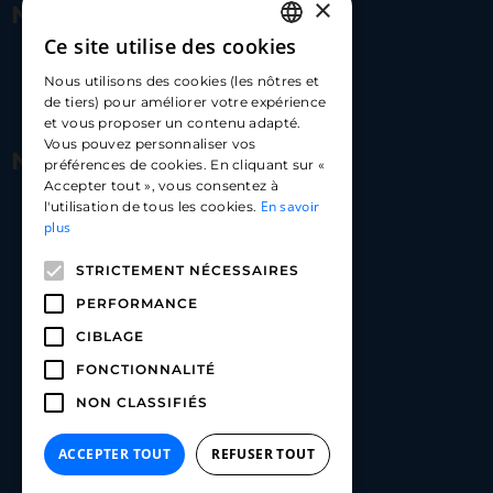
×
Nous contacter
Ce site utilise des cookies
FRENCH
17 Av. Albert II, 98000​
Nous utilisons des cookies (les nôtres et
ENGLISH
de tiers) pour améliorer votre expérience
hello@carloapp.com
et vous proposer un contenu adapté.
SPANISH
Vous pouvez personnaliser vos
Nous suivre
préférences de cookies. En cliquant sur «
Accepter tout », vous consentez à
En savoir
l'utilisation de tous les cookies.
Carlo App | Instagram
plus
Carlo App | Facebook
STRICTEMENT NÉCESSAIRES
Carlo App | Linkedin
PERFORMANCE
CIBLAGE
FONCTIONNALITÉ
NON CLASSIFIÉS
ACCEPTER TOUT
REFUSER TOUT