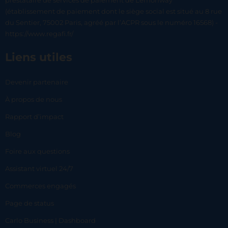
prestataire de services de paiement de Lemonway
(établissement de paiement dont le siège social est situé au 8 rue
du Sentier, 75002 Paris, agréé par l’ACPR sous le numéro 16568) -
https://www.regafi.fr/
Liens utiles
Devenir partenaire
À propos de nous
Rapport d’impact
Blog
Foire aux questions
Assistant virtuel 24/7
Commerces engagés
Page de status
Carlo Business | Dashboard