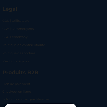
Légal
CGU | Utilisateurs
CGV | Commerçants
CGU Lemonway
Politique de confidentialité
Politique des cookies
Mentions légales
Produits B2B
Lien de paiement
Checkout en ligne
Solutions en marque blanche