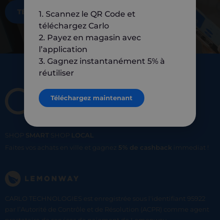
TÉLÉCHARGEZ MAINTENANT
1. Scannez le QR Code et
téléchargez Carlo
2. Payez en magasin avec
l’application
3. Gagnez instantanément 5% à
réutiliser
Téléchargez maintenant
SHOP
SMART
SHOP
LOCAL
Faites vos achats en ville et gagnez
5% de cashback
immediat !
CARLO TECHNOLOGIES est enregistrée sous l'identifiant 95922
par l’Autorité de Contrôle et de Résolution (ACPR) comme agent