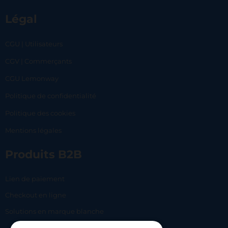
Légal
CGU | Utilisateurs
CGV | Commerçants
CGU Lemonway
Politique de confidentialité
Politique des cookies
Mentions légales
Produits B2B
Lien de paiement
Checkout en ligne
Solutions en marque blanche