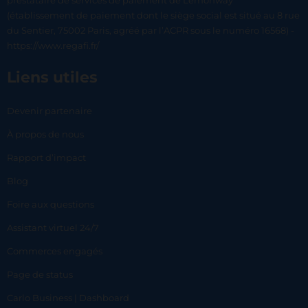
prestataire de services de paiement de Lemonway
(établissement de paiement dont le siège social est situé au 8 rue
du Sentier, 75002 Paris, agréé par l’ACPR sous le numéro 16568) -
https://www.regafi.fr/
Liens utiles
Devenir partenaire
À propos de nous
Rapport d’impact
Blog
Foire aux questions
Assistant virtuel 24/7
Commerces engagés
Page de status
Carlo Business | Dashboard