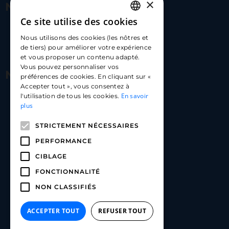
×
Nous contacter
Ce site utilise des cookies
FRENCH
17 Av. Albert II, 98000​
Nous utilisons des cookies (les nôtres et
ENGLISH
de tiers) pour améliorer votre expérience
hello@carloapp.com
et vous proposer un contenu adapté.
SPANISH
Vous pouvez personnaliser vos
Nous suivre
préférences de cookies. En cliquant sur «
Accepter tout », vous consentez à
En savoir
l'utilisation de tous les cookies.
Carlo App | Instagram
plus
Carlo App | Facebook
STRICTEMENT NÉCESSAIRES
Carlo App | Linkedin
PERFORMANCE
CIBLAGE
FONCTIONNALITÉ
NON CLASSIFIÉS
ACCEPTER TOUT
REFUSER TOUT