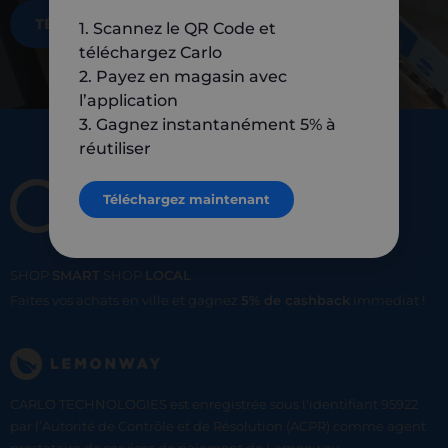
TÉLÉCHARGEZ MAINTENANT
1. Scannez le QR Code et
téléchargez Carlo
2. Payez en magasin avec
l’application
3. Gagnez instantanément 5% à
réutiliser
Téléchargez maintenant
SHOP
SMART
SHOP
LOCAL
Faites vos achats en ville et gagnez
5% de cashback
immediat !
CARLO TECHNOLOGIES est enregistrée sous l'identifiant 95922
par l’Autorité de Contrôle et de Résolution (ACPR) comme agent