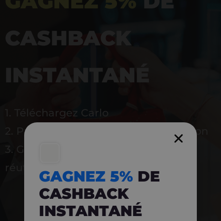
GAGNEZ 5%
DE
CASHBACK
INSTANTANÉ
1. Téléchargez Carlo
2. Payez en magasin avec l’application
3. Gagnez instantanément 5 % à
réutiliser
GAGNEZ 5%
DE
CASHBACK
INSTANTANÉ