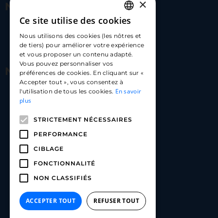
×
Nous contacter
Ce site utilise des cookies
FRENCH
17 Av. Albert II, 98000​
Nous utilisons des cookies (les nôtres et
ENGLISH
de tiers) pour améliorer votre expérience
hello@carloapp.com
et vous proposer un contenu adapté.
SPANISH
Vous pouvez personnaliser vos
Nous suivre
préférences de cookies. En cliquant sur «
Accepter tout », vous consentez à
En savoir
l'utilisation de tous les cookies.
Carlo App | Instagram
plus
Carlo App | Facebook
STRICTEMENT NÉCESSAIRES
Carlo App | Linkedin
PERFORMANCE
CIBLAGE
FONCTIONNALITÉ
NON CLASSIFIÉS
ACCEPTER TOUT
REFUSER TOUT