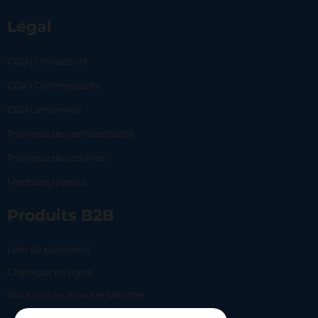
Légal
CGU | Utilisateurs
CGV | Commerçants
CGU Lemonway
Politique de confidentialité
Politique des cookies
Mentions légales
Produits B2B
Lien de paiement
Checkout en ligne
Solutions en marque blanche