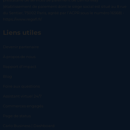
prestataire de services de paiement de Lemonway
(établissement de paiement dont le siège social est situé au 8 rue
du Sentier, 75002 Paris, agréé par l’ACPR sous le numéro 16568) -
https://www.regafi.fr/
Liens utiles
Devenir partenaire
À propos de nous
Rapport d’impact
Blog
Foire aux questions
Assistant virtuel 24/7
Commerces engagés
Page de status
Carlo Business | Dashboard