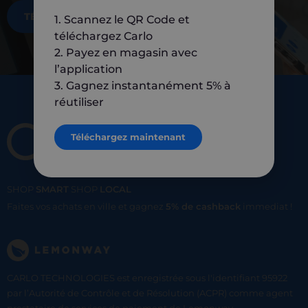
TÉLÉCHARGEZ MAINTENANT
1. Scannez le QR Code et
téléchargez Carlo
2. Payez en magasin avec
l’application
3. Gagnez instantanément 5% à
réutiliser
Téléchargez maintenant
SHOP
SMART
SHOP
LOCAL
Faites vos achats en ville et gagnez
5% de cashback
immediat !
CARLO TECHNOLOGIES est enregistrée sous l'identifiant 95922
par l’Autorité de Contrôle et de Résolution (ACPR) comme agent