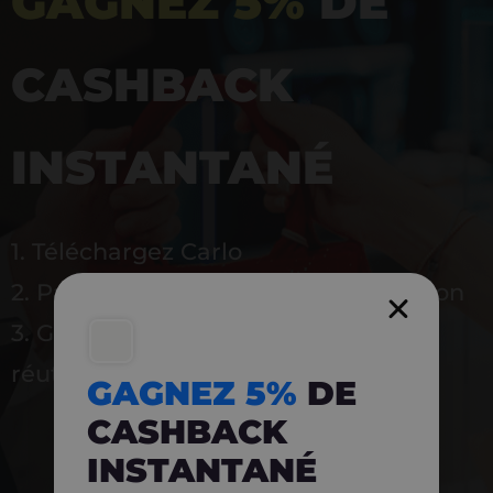
GAGNEZ 5%
DE
CASHBACK
INSTANTANÉ
1. Téléchargez Carlo
2. Payez en magasin avec l’application
3. Gagnez instantanément 5 % à
réutiliser
GAGNEZ 5%
DE
CASHBACK
INSTANTANÉ