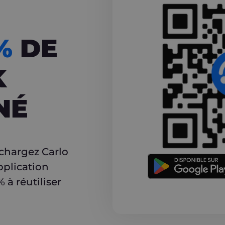
CASHBACK
5%
DE
K
NÉ
r
échargez Carlo
pplication
à réutiliser