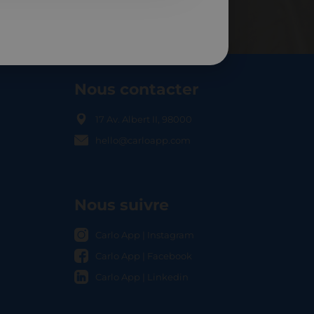
Nous contacter
17 Av. Albert II, 98000
hello@carloapp.com
OCAL
Nous suivre
Carlo App | Instagram
Carlo App | Facebook
Carlo App | Linkedin