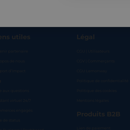
ens utiles
Légal
enir partenaire
CGU | Utilisateurs
ropos de nous
CGV | Commerçants
RT
SHOP
L
port d’impact
CGU Lemonway
g
Politique de confidentialité
e aux questions
Politique des cookies
stant virtuel 24/7
Mentions légales
merces engagés
Produits B2B
e de status
Lien de paiement
lo Business | Dashboard