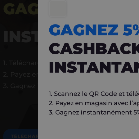
GAGNEZ 5%
DE 
GAGNEZ 
INSTANTANÉ
CASHBAC
INSTANTA
1. Téléchargez Carlo
2. Payez en magasin avec l’application
3. Gagnez instantanément 5 % à réutilise
1. Scannez le QR Code et tél
2. Payez en magasin avec l’a
3. Gagnez instantanément 5% 
TÉLÉCHARGEZ MAINTENANT