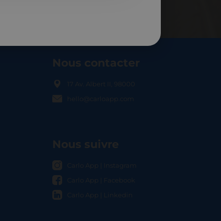
Nous contacter
17 Av. Albert II, 98000
hello@carloapp.com
OCAL
Nous suivre
Carlo App | Instagram
Carlo App | Facebook
Carlo App | Linkedin