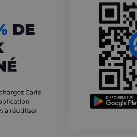
CASHBACK
5%
DE
K
NÉ
r
échargez Carlo
pplication
à réutiliser