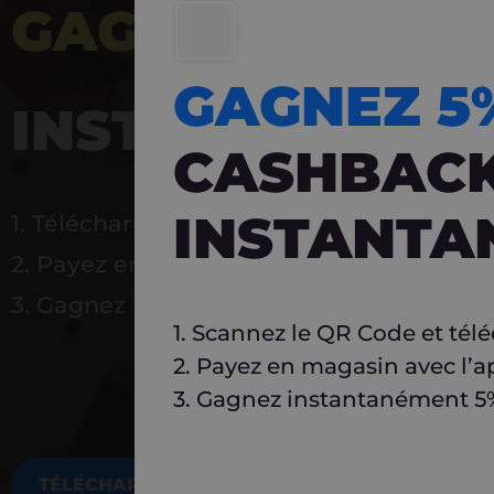
GAGNEZ 5%
DE 
GAGNEZ 
INSTANTANÉ
CASHBAC
INSTANTA
1. Téléchargez Carlo
2. Payez en magasin avec l’application
3. Gagnez instantanément 5 % à réutilise
1. Scannez le QR Code et tél
2. Payez en magasin avec l’a
3. Gagnez instantanément 5% 
TÉLÉCHARGEZ MAINTENANT