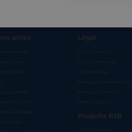
ens utiles
Légal
enir partenaire
CGU | Utilisateurs
ropos de nous
CGV | Commerçants
RT
SHOP
L
port d’impact
CGU Lemonway
g
Politique de confidentialité
e aux questions
Politique des cookies
stant virtuel 24/7
Mentions légales
merces engagés
Produits B2B
e de status
Lien de paiement
lo Business | Dashboard