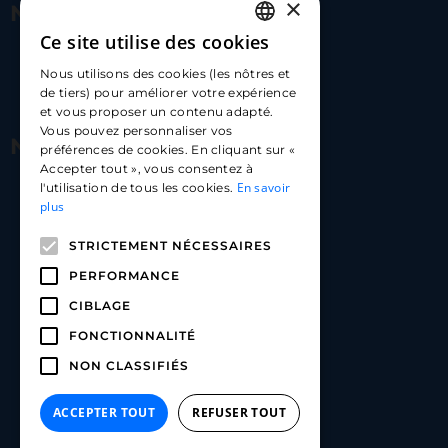
×
Nous contacter
Ce site utilise des cookies
FRENCH
17 Av. Albert II, 98000​
Nous utilisons des cookies (les nôtres et
ENGLISH
de tiers) pour améliorer votre expérience
hello@carloapp.com
et vous proposer un contenu adapté.
SPANISH
Vous pouvez personnaliser vos
Nous suivre
préférences de cookies. En cliquant sur «
Accepter tout », vous consentez à
En savoir
l'utilisation de tous les cookies.
Carlo App | Instagram
plus
Carlo App | Facebook
STRICTEMENT NÉCESSAIRES
Carlo App | Linkedin
PERFORMANCE
CIBLAGE
FONCTIONNALITÉ
NON CLASSIFIÉS
ACCEPTER TOUT
REFUSER TOUT