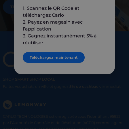
TÉLÉCHARGEZ MAINTENANT
1. Scannez le QR Code et
téléchargez Carlo
2. Payez en magasin avec
l’application
3. Gagnez instantanément 5% à
réutiliser
Téléchargez maintenant
SHOP
SMART
SHOP
LOCAL
Faites vos achats en ville et gagnez
5% de cashback
immediat !
CARLO TECHNOLOGIES est enregistrée sous l'identifiant 95922
par l’Autorité de Contrôle et de Résolution (ACPR) comme agent