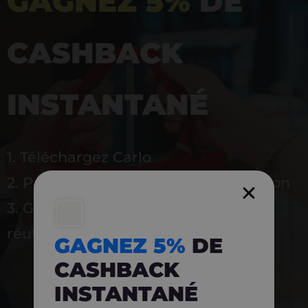
GAGNEZ 5%
DE
CASHBACK
INSTANTANÉ
1. Téléchargez Carlo
2. Payez en magasin avec l’application
3. Gagnez instantanément 5 % à
réutiliser
GAGNEZ 5%
DE
CASHBACK
INSTANTANÉ