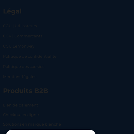
Légal
CGU | Utilisateurs
CGV | Commerçants
CGU Lemonway
Politique de confidentialité
Politique des cookies
Mentions légales
Produits B2B
Lien de paiement
Checkout en ligne
Solutions en marque blanche