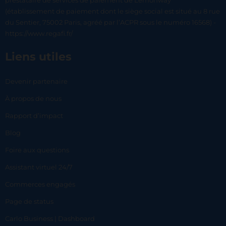
prestataire de services de paiement de Lemonway
(établissement de paiement dont le siège social est situé au 8 rue
du Sentier, 75002 Paris, agréé par l’ACPR sous le numéro 16568) -
https://www.regafi.fr/
Liens utiles
Devenir partenaire
À propos de nous
Rapport d’impact
Blog
Foire aux questions
Assistant virtuel 24/7
Commerces engagés
Page de status
Carlo Business | Dashboard