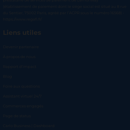
prestataire de services de paiement de Lemonway
(établissement de paiement dont le siège social est situé au 8 rue
du Sentier, 75002 Paris, agréé par l’ACPR sous le numéro 16568) -
https://www.regafi.fr/
Liens utiles
Devenir partenaire
À propos de nous
Rapport d’impact
Blog
Foire aux questions
Assistant virtuel 24/7
Commerces engagés
Page de status
Carlo Business | Dashboard