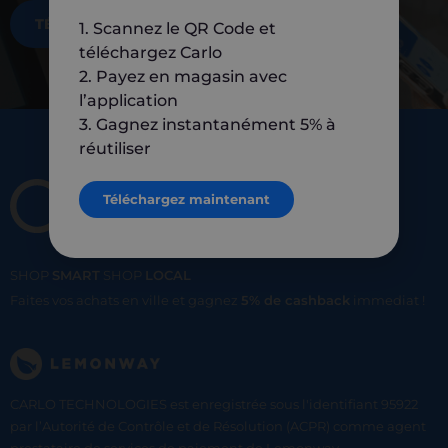
TÉLÉCHARGEZ MAINTENANT
1. Scannez le QR Code et
téléchargez Carlo
2. Payez en magasin avec
l’application
3. Gagnez instantanément 5% à
réutiliser
Téléchargez maintenant
SHOP
SMART
SHOP
LOCAL
Faites vos achats en ville et gagnez
5% de cashback
immediat !
CARLO TECHNOLOGIES est enregistrée sous l'identifiant 95922
par l’Autorité de Contrôle et de Résolution (ACPR) comme agent