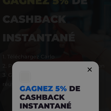
GAGNEZ 5%
DE
CASHBACK
INSTANTANÉ
1. Téléchargez Carlo
2. Payez en magasin avec l’application
3. Gagnez instantanément 5 % à
réutiliser
GAGNEZ 5%
DE
CASHBACK
INSTANTANÉ