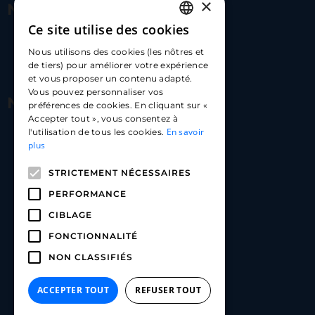
×
Nous contacter
Ce site utilise des cookies
FRENCH
17 Av. Albert II, 98000​
Nous utilisons des cookies (les nôtres et
ENGLISH
de tiers) pour améliorer votre expérience
hello@carloapp.com
et vous proposer un contenu adapté.
SPANISH
Vous pouvez personnaliser vos
Nous suivre
préférences de cookies. En cliquant sur «
Accepter tout », vous consentez à
En savoir
l'utilisation de tous les cookies.
Carlo App | Instagram
plus
Carlo App | Facebook
STRICTEMENT NÉCESSAIRES
Carlo App | Linkedin
PERFORMANCE
CIBLAGE
FONCTIONNALITÉ
NON CLASSIFIÉS
ACCEPTER TOUT
REFUSER TOUT