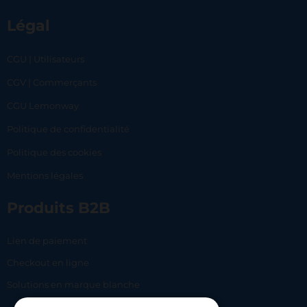
Légal
CGU | Utilisateurs
CGV | Commerçants
CGU Lemonway
Politique de confidentialité
Politique des cookies
Mentions légales
Produits B2B
Lien de paiement
Checkout en ligne
Solutions en marque blanche