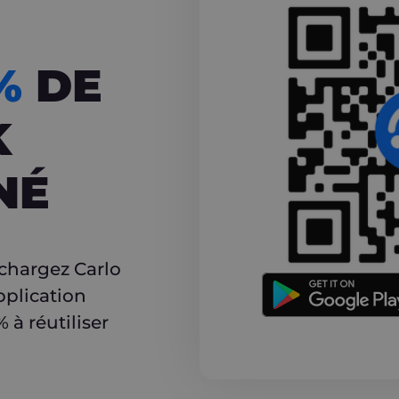
CASHBACK
5%
DE
K
NÉ
r
échargez Carlo
pplication
à réutiliser