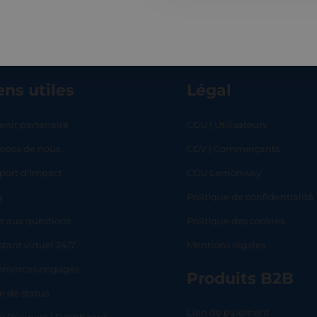
ens utiles
Légal
enir partenaire
CGU | Utilisateurs
ropos de nous
CGV | Commerçants
RT
SHOP
L
port d’impact
CGU Lemonway
g
Politique de confidentialité
e aux questions
Politique des cookies
stant virtuel 24/7
Mentions légales
merces engagés
Produits B2B
e de status
Lien de paiement
lo Business | Dashboard