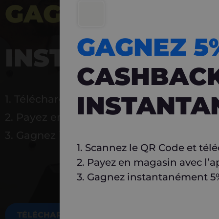
GAGNEZ 5%
DE 
GAGNEZ 
INSTANTANÉ
CASHBAC
INSTANTA
1. Téléchargez Carlo
2. Payez en magasin avec l’application
3. Gagnez instantanément 5 % à réutilise
1. Scannez le QR Code et tél
2. Payez en magasin avec l’a
3. Gagnez instantanément 5% 
TÉLÉCHARGEZ MAINTENANT