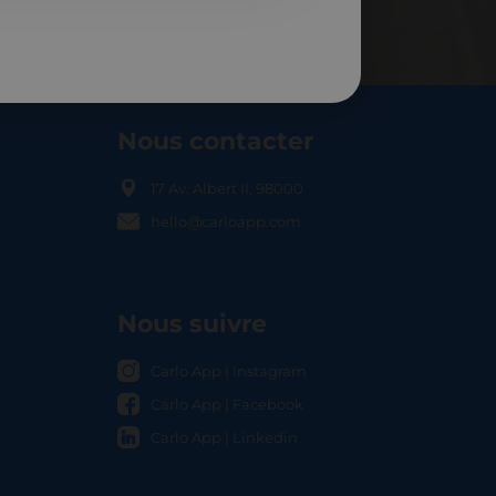
Nous contacter
17 Av. Albert II, 98000
hello@carloapp.com
OCAL
Nous suivre
Carlo App | Instagram
Carlo App | Facebook
Carlo App | Linkedin