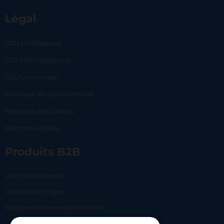
Légal
CGU | Utilisateurs
CGV | Commerçants
CGU Lemonway
Politique de confidentialité
Politique des cookies
Mentions légales
Produits B2B
Lien de paiement
Checkout en ligne
Solutions en marque blanche