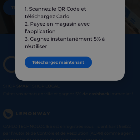
TÉLÉCHARGEZ MAINTENANT
1. Scannez le QR Code et
téléchargez Carlo
2. Payez en magasin avec
l’application
3. Gagnez instantanément 5% à
réutiliser
Téléchargez maintenant
SHOP
SMART
SHOP
LOCAL
Faites vos achats en ville et gagnez
5% de cashback
immediat !
CARLO TECHNOLOGIES est enregistrée sous l'identifiant 95922
par l’Autorité de Contrôle et de Résolution (ACPR) comme agent