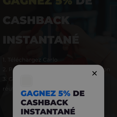
GAGNEZ 5%
DE
CASHBACK
INSTANTANÉ
1. Téléchargez Carlo
2. Payez en magasin avec l’application
3. Gagnez instantanément 5 % à
réutiliser
GAGNEZ 5%
DE
CASHBACK
INSTANTANÉ