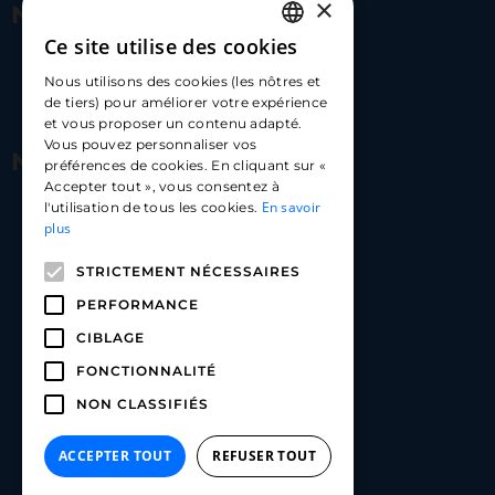
×
Nous contacter
Ce site utilise des cookies
FRENCH
17 Av. Albert II, 98000​
Nous utilisons des cookies (les nôtres et
ENGLISH
de tiers) pour améliorer votre expérience
hello@carloapp.com
et vous proposer un contenu adapté.
SPANISH
Vous pouvez personnaliser vos
Nous suivre
préférences de cookies. En cliquant sur «
Accepter tout », vous consentez à
En savoir
l'utilisation de tous les cookies.
Carlo App | Instagram
plus
Carlo App | Facebook
STRICTEMENT NÉCESSAIRES
Carlo App | Linkedin
PERFORMANCE
CIBLAGE
FONCTIONNALITÉ
NON CLASSIFIÉS
ACCEPTER TOUT
REFUSER TOUT