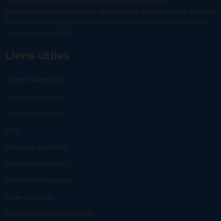
prestataire de services de paiement de Lemonway
(établissement de paiement dont le siège social est situé au 8 rue
du Sentier, 75002 Paris, agréé par l’ACPR sous le numéro 16568) -
https://www.regafi.fr/
Liens utiles
Devenir partenaire
À propos de nous
Rapport d’impact
Blog
Foire aux questions
Assistant virtuel 24/7
Commerces engagés
Page de status
Carlo Business | Dashboard