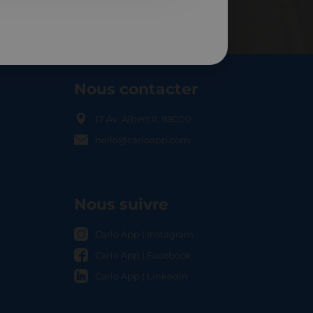
Nous contacter
17 Av. Albert II, 98000
hello@carloapp.com
OCAL
Nous suivre
Carlo App | Instagram
Carlo App | Facebook
Carlo App | Linkedin