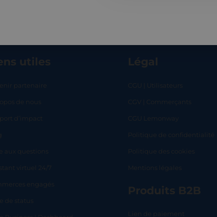
ens utiles
Légal
enir partenaire
CGU | Utilisateurs
ropos de nous
CGV | Commerçants
RT
SHOP
L
port d’impact
CGU Lemonway
g
Politique de confidentialité
e aux questions
Politique des cookies
stant virtuel 24/7
Mentions légales
merces engagés
Produits B2B
e de status
Lien de paiement
lo Business | Dashboard