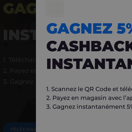
GAGNEZ 5%
DE 
GAGNEZ 
INSTANTANÉ
CASHBAC
INSTANTA
1. Téléchargez Carlo
2. Payez en magasin avec l’application
3. Gagnez instantanément 5 % à réutilise
1. Scannez le QR Code et tél
2. Payez en magasin avec l’a
3. Gagnez instantanément 5% 
TÉLÉCHARGEZ MAINTENANT