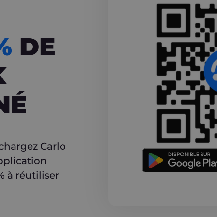
CASHBACK
5%
DE
K
NÉ
r
échargez Carlo
pplication
à réutiliser