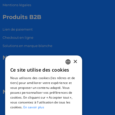
Mentions légales
Produits B2B
Lien de paiement
Checkout en ligne
Solutions en marque blanche
Nous contacter
×
Ce site utilise des cookies
17 Av. Albert II, 98000​
FRENCH
Nous utilisons des cookies (les nôtres et de
hello@carloapp.com
ENGLISH
tiers) pour améliorer votre expérience et
vous proposer un contenu adapté. Vous
SPANISH
Nous suivre
pouvez personnaliser vos préférences de
cookies. En cliquant sur « Accepter tout »,
vous consentez à l'utilisation de tous les
Carlo App | Instagram
cookies.
En savoir plus
Carlo App | Facebook