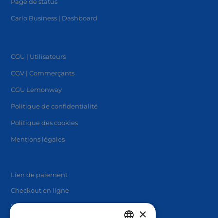
Page de status
Carlo Business | Dashboard
CGU | Utilisateurs
CGV | Commerçants
CGU Lemonway
Politique de confidentialité
Politique des cookies
Mentions légales
Lien de paiement
Checkout en ligne
Solutions en marque blanche
×