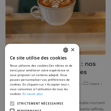
×
Ce site utilise des cookies
FRENCH
Coffee shops à Monaco : nos
Nous utilisons des cookies (les nôtres et de
ENGLISH
tiers) pour améliorer votre expérience et
adresses incontournables
vous proposer un contenu adapté. Vous
SPANISH
pouvez personnaliser vos préférences de
Oceane Leplae
November 26, 2025
Users
cookies. En cliquant sur « Accepter tout »,
vous consentez à l'utilisation de tous les
0 Comments
cookies.
En savoir plus
À Monaco, savourer un café devient un véritable moment
STRICTEMENT NÉCESSAIRES
de plaisir et de découverte. Entre établissements raffinés,
PERFORMANCE