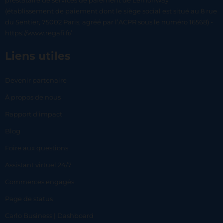
prestataire de services de paiement de Lemonway
(établissement de paiement dont le siège social est situé au 8 rue
du Sentier, 75002 Paris, agréé par l’ACPR sous le numéro 16568) -
https://www.regafi.fr/
Liens utiles
Devenir partenaire
À propos de nous
Rapport d’impact
Blog
Foire aux questions
Assistant virtuel 24/7
Commerces engagés
Page de status
Carlo Business | Dashboard