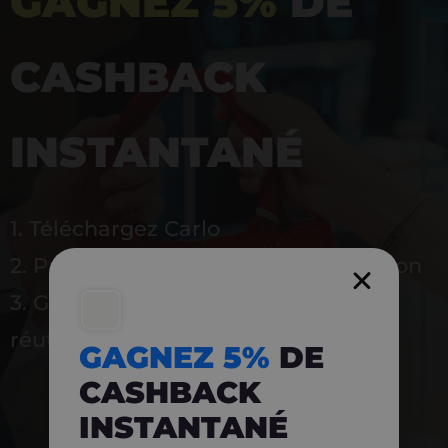
GAGNEZ 5%
DE
CASHBACK
INSTANTANÉ
1. Téléchargez Carlo
2. Payez en magasin avec l’application
3. Gagnez instantanément 5 % à
réutiliser
GAGNEZ 5%
DE
CASHBACK
INSTANTANÉ