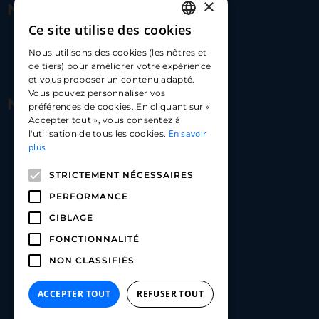
×
Nous contacter
Ce site utilise des cookies
FRENCH
17 Av. Albert II, 98000​
Nous utilisons des cookies (les nôtres et
ENGLISH
de tiers) pour améliorer votre expérience
hello@carloapp.com
et vous proposer un contenu adapté.
SPANISH
Vous pouvez personnaliser vos
Nous suivre
préférences de cookies. En cliquant sur «
Accepter tout », vous consentez à
En savoir
l'utilisation de tous les cookies.
Carlo App | Instagram
plus
Carlo App | Facebook
STRICTEMENT NÉCESSAIRES
Carlo App | Linkedin
PERFORMANCE
CIBLAGE
FONCTIONNALITÉ
NON CLASSIFIÉS
ACCEPTER TOUT
REFUSER TOUT