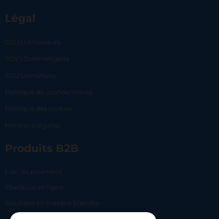
Légal
CGU | Utilisateurs
CGV | Commerçants
CGU Lemonway
Politique de confidentialité
Politique des cookies
Mentions légales
Produits B2B
Lien de paiement
Checkout en ligne
Solutions en marque blanche