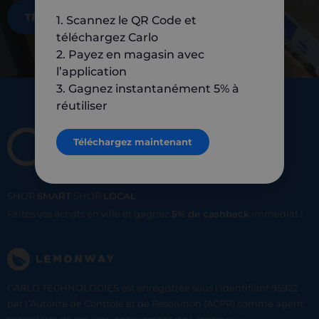
TÉLÉCHARGEZ MAINTENANT
1. Scannez le QR Code et
téléchargez Carlo
2. Payez en magasin avec
l’application
3. Gagnez instantanément 5% à
réutiliser
Téléchargez maintenant
SHOP
SMART
SHOP
LOCAL
Faites vos achats en ville et gagnez
5% de cashback
immediat !
CARLO TECHNOLOGIES est enregistrée sous l'identifiant 95922
par l’Autorité de Contrôle et de Résolution (ACPR) comme agent