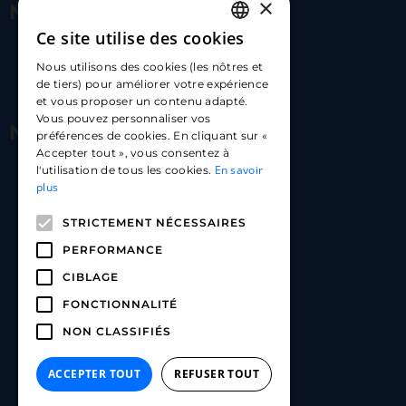
×
Nous contacter
Ce site utilise des cookies
FRENCH
17 Av. Albert II, 98000​
Nous utilisons des cookies (les nôtres et
ENGLISH
de tiers) pour améliorer votre expérience
hello@carloapp.com
et vous proposer un contenu adapté.
SPANISH
Vous pouvez personnaliser vos
Nous suivre
préférences de cookies. En cliquant sur «
Accepter tout », vous consentez à
En savoir
l'utilisation de tous les cookies.
Carlo App | Instagram
plus
Carlo App | Facebook
STRICTEMENT NÉCESSAIRES
Carlo App | Linkedin
PERFORMANCE
CIBLAGE
FONCTIONNALITÉ
NON CLASSIFIÉS
ACCEPTER TOUT
REFUSER TOUT