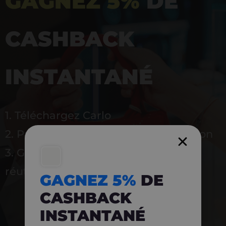
GAGNEZ 5%
DE
CASHBACK
INSTANTANÉ
1. Téléchargez Carlo
2. Payez en magasin avec l’application
3. Gagnez instantanément 5 % à
réutiliser
GAGNEZ 5%
DE
CASHBACK
INSTANTANÉ