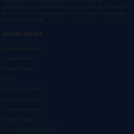
prestataire de services de paiement de Lemonway
(établissement de paiement dont le siège social est situé au 8 rue
du Sentier, 75002 Paris, agréé par l’ACPR sous le numéro 16568) -
https://www.regafi.fr/
Liens utiles
Devenir partenaire
À propos de nous
Rapport d’impact
Blog
Foire aux questions
Assistant virtuel 24/7
Commerces engagés
Page de status
Carlo Business | Dashboard