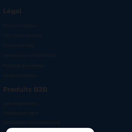
Légal
CGU | Utilisateurs
CGV | Commerçants
CGU Lemonway
Politique de confidentialité
Politique des cookies
Mentions légales
Produits B2B
Lien de paiement
Checkout en ligne
Solutions en marque blanche