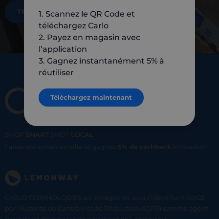
TÉLÉCHARGEZ MAINTENANT
1. Scannez le QR Code et
téléchargez Carlo
2. Payez en magasin avec
l’application
3. Gagnez instantanément 5% à
réutiliser
Téléchargez maintenant
SHOP
SMART
SHOP
LOCAL
Faites vos achats en ville et gagnez
5% de cashback
immediat !
CARLO TECHNOLOGIES est enregistrée sous l'identifiant 95922
par l’Autorité de Contrôle et de Résolution (ACPR) comme agent