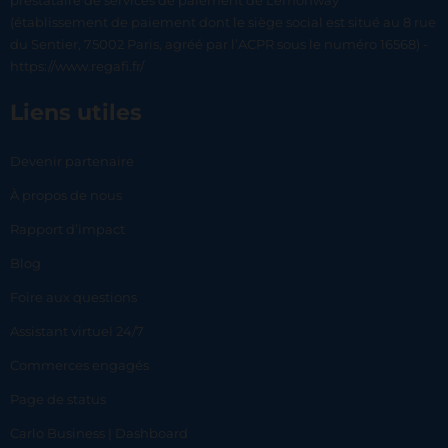
prestataire de services de paiement de Lemonway
(établissement de paiement dont le siège social est situé au 8 rue
du Sentier, 75002 Paris, agréé par l’ACPR sous le numéro 16568) -
https://www.regafi.fr/
Liens utiles
Devenir partenaire
À propos de nous
Rapport d’impact
Blog
Foire aux questions
Assistant virtuel 24/7
Commerces engagés
Page de status
Carlo Business | Dashboard