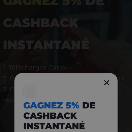
GAGNEZ 5%
DE
CASHBACK
INSTANTANÉ
1. Téléchargez Carlo
2. Payez en magasin avec l’application
3. Gagnez instantanément 5 % à
réutiliser
GAGNEZ 5%
DE
CASHBACK
INSTANTANÉ