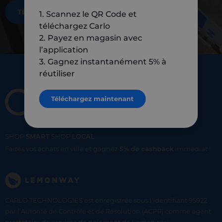
TÉLÉCHARGEZ MAINTENANT
1. Scannez le QR Code et
téléchargez Carlo
2. Payez en magasin avec
l’application
3. Gagnez instantanément 5% à
réutiliser
Téléchargez maintenant
SHOP
SMART
SHOP
LOCAL
Faites vos achats en ville et gagnez
5% de cashback
immediat !
CARLO TECHNOLOGIES est enregistrée sous l'identifiant 95922
par l’Autorité de Contrôle et de Résolution (ACPR) comme agent