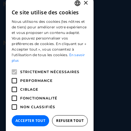
×
Nous contacter
Ce site utilise des cookies
FRENCH
17 Av. Albert II, 98000​
Nous utilisons des cookies (les nôtres et
ENGLISH
de tiers) pour améliorer votre expérience
hello@carloapp.com
et vous proposer un contenu adapté.
SPANISH
Vous pouvez personnaliser vos
Nous suivre
préférences de cookies. En cliquant sur «
Accepter tout », vous consentez à
En savoir
l'utilisation de tous les cookies.
Carlo App | Instagram
plus
Carlo App | Facebook
STRICTEMENT NÉCESSAIRES
Carlo App | Linkedin
PERFORMANCE
CIBLAGE
FONCTIONNALITÉ
NON CLASSIFIÉS
ACCEPTER TOUT
REFUSER TOUT