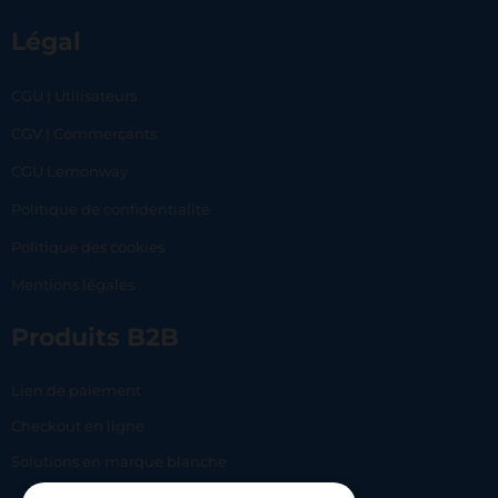
Légal
CGU | Utilisateurs
CGV | Commerçants
CGU Lemonway
Politique de confidentialité
Politique des cookies
Mentions légales
Produits B2B
Lien de paiement
Checkout en ligne
Solutions en marque blanche