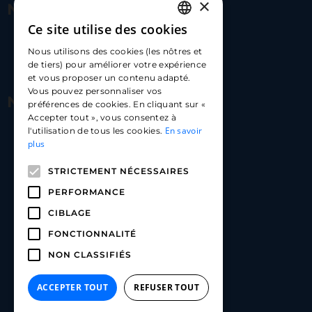
×
Nous contacter
Ce site utilise des cookies
FRENCH
17 Av. Albert II, 98000​
Nous utilisons des cookies (les nôtres et
ENGLISH
de tiers) pour améliorer votre expérience
hello@carloapp.com
et vous proposer un contenu adapté.
SPANISH
Vous pouvez personnaliser vos
Nous suivre
préférences de cookies. En cliquant sur «
Accepter tout », vous consentez à
En savoir
l'utilisation de tous les cookies.
Carlo App | Instagram
plus
Carlo App | Facebook
STRICTEMENT NÉCESSAIRES
Carlo App | Linkedin
PERFORMANCE
CIBLAGE
FONCTIONNALITÉ
NON CLASSIFIÉS
ACCEPTER TOUT
REFUSER TOUT