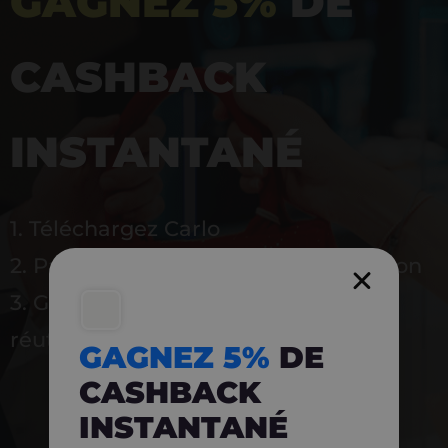
GAGNEZ 5%
DE
CASHBACK
INSTANTANÉ
1. Téléchargez Carlo
2. Payez en magasin avec l’application
3. Gagnez instantanément 5 % à
réutiliser
GAGNEZ 5%
DE
CASHBACK
INSTANTANÉ