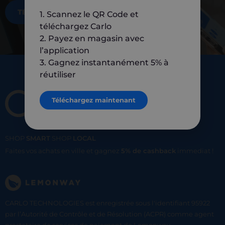
TÉLÉCHARGEZ MAINTENANT
1. Scannez le QR Code et
téléchargez Carlo
2. Payez en magasin avec
l’application
3. Gagnez instantanément 5% à
réutiliser
Téléchargez maintenant
SHOP
SMART
SHOP
LOCAL
Faites vos achats en ville et gagnez
5% de cashback
immediat !
CARLO TECHNOLOGIES est enregistrée sous l'identifiant 95922
par l’Autorité de Contrôle et de Résolution (ACPR) comme agent