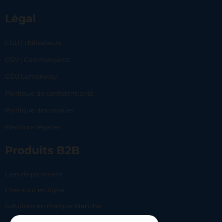
Légal
CGU | Utilisateurs
CGV | Commerçants
CGU Lemonway
Politique de confidentialité
Politique des cookies
Mentions légales
Produits B2B
Lien de paiement
Checkout en ligne
Solutions en marque blanche