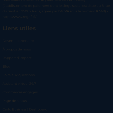
prestataire de services de paiement de Lemonway
(établissement de paiement dont le siège social est situé au 8 rue
du Sentier, 75002 Paris, agréé par l’ACPR sous le numéro 16568) -
https://www.regafi.fr/
Liens utiles
Devenir partenaire
À propos de nous
Rapport d’impact
Blog
Foire aux questions
Assistant virtuel 24/7
Commerces engagés
Page de status
Carlo Business | Dashboard