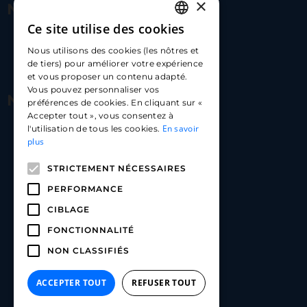
×
Nous contacter
Ce site utilise des cookies
FRENCH
17 Av. Albert II, 98000​
Nous utilisons des cookies (les nôtres et
ENGLISH
de tiers) pour améliorer votre expérience
hello@carloapp.com
et vous proposer un contenu adapté.
SPANISH
Vous pouvez personnaliser vos
Nous suivre
préférences de cookies. En cliquant sur «
Accepter tout », vous consentez à
En savoir
l'utilisation de tous les cookies.
Carlo App | Instagram
plus
Carlo App | Facebook
STRICTEMENT NÉCESSAIRES
Carlo App | Linkedin
PERFORMANCE
CIBLAGE
FONCTIONNALITÉ
NON CLASSIFIÉS
ACCEPTER TOUT
REFUSER TOUT