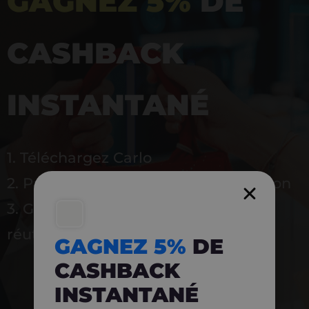
GAGNEZ 5%
DE
CASHBACK
INSTANTANÉ
1. Téléchargez Carlo
2. Payez en magasin avec l’application
3. Gagnez instantanément 5 % à
réutiliser
GAGNEZ 5%
DE
CASHBACK
INSTANTANÉ