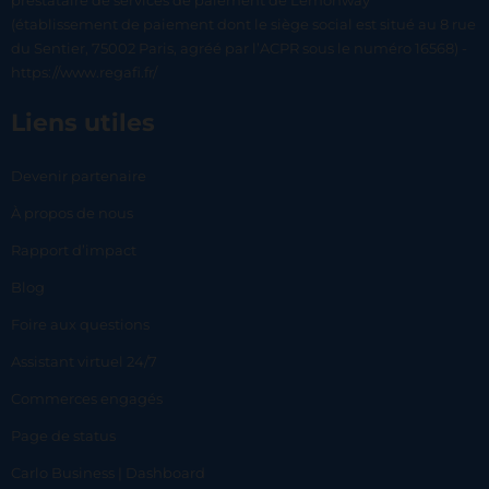
prestataire de services de paiement de Lemonway
(établissement de paiement dont le siège social est situé au 8 rue
du Sentier, 75002 Paris, agréé par l’ACPR sous le numéro 16568) -
https://www.regafi.fr/
Liens utiles
Devenir partenaire
À propos de nous
Rapport d’impact
Blog
Foire aux questions
Assistant virtuel 24/7
Commerces engagés
Page de status
Carlo Business | Dashboard