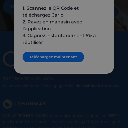
TÉLÉCHARGEZ MAINTENANT
1. Scannez le QR Code et
téléchargez Carlo
2. Payez en magasin avec
l’application
3. Gagnez instantanément 5% à
réutiliser
Téléchargez maintenant
SHOP
SMART
SHOP
LOCAL
Faites vos achats en ville et gagnez
5% de cashback
immediat !
CARLO TECHNOLOGIES est enregistrée sous l'identifiant 95922
par l’Autorité de Contrôle et de Résolution (ACPR) comme agent