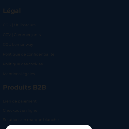
Légal
CGU | Utilisateurs
CGV | Commerçants
CGU Lemonway
Politique de confidentialité
Politique des cookies
Mentions légales
Produits B2B
Lien de paiement
Checkout en ligne
Solutions en marque blanche