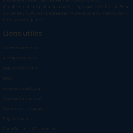
prestataire de services de paiement de Lemonway
(établissement de paiement dont le siège social est situé au 8 rue
du Sentier, 75002 Paris, agréé par l’ACPR sous le numéro 16568) -
https://www.regafi.fr/
Liens utiles
Devenir partenaire
À propos de nous
Rapport d’impact
Blog
Foire aux questions
Assistant virtuel 24/7
Commerces engagés
Page de status
Carlo Business | Dashboard