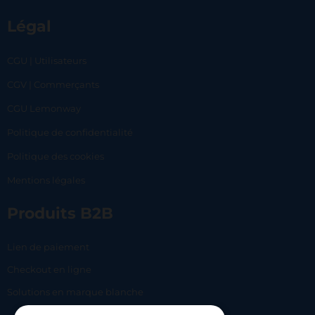
Légal
CGU | Utilisateurs
CGV | Commerçants
CGU Lemonway
Politique de confidentialité
Politique des cookies
Mentions légales
Produits B2B
Lien de paiement
Checkout en ligne
Solutions en marque blanche