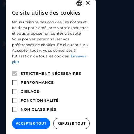
×
Nous contacter
Ce site utilise des cookies
FRENCH
17 Av. Albert II, 98000​
Nous utilisons des cookies (les nôtres et
ENGLISH
de tiers) pour améliorer votre expérience
hello@carloapp.com
et vous proposer un contenu adapté.
SPANISH
Vous pouvez personnaliser vos
Nous suivre
préférences de cookies. En cliquant sur «
Accepter tout », vous consentez à
En savoir
l'utilisation de tous les cookies.
Carlo App | Instagram
plus
Carlo App | Facebook
STRICTEMENT NÉCESSAIRES
Carlo App | Linkedin
PERFORMANCE
CIBLAGE
FONCTIONNALITÉ
NON CLASSIFIÉS
ACCEPTER TOUT
REFUSER TOUT