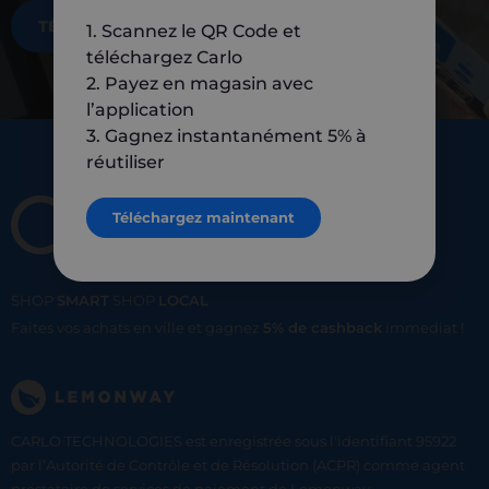
TÉLÉCHARGEZ MAINTENANT
1. Scannez le QR Code et
téléchargez Carlo
2. Payez en magasin avec
l’application
3. Gagnez instantanément 5% à
réutiliser
Téléchargez maintenant
SHOP
SMART
SHOP
LOCAL
Faites vos achats en ville et gagnez
5% de cashback
immediat !
CARLO TECHNOLOGIES est enregistrée sous l'identifiant 95922
par l’Autorité de Contrôle et de Résolution (ACPR) comme agent