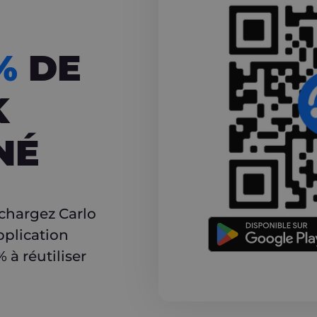
CASHBACK
5%
DE
K
NÉ
r
échargez Carlo
pplication
à réutiliser