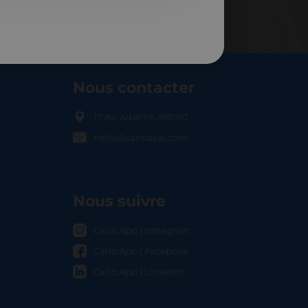
Nous contacter
17 Av. Albert II, 98000
hello@carloapp.com
OCAL
Nous suivre
Carlo App | Instagram
Carlo App | Facebook
Carlo App | Linkedin