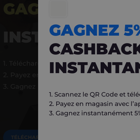
GAGNEZ 5%
DE 
GAGNEZ 
INSTANTANÉ
CASHBAC
INSTANTA
1. Téléchargez Carlo
2. Payez en magasin avec l’application
3. Gagnez instantanément 5 % à réutilise
1. Scannez le QR Code et tél
2. Payez en magasin avec l’a
3. Gagnez instantanément 5% 
TÉLÉCHARGEZ MAINTENANT