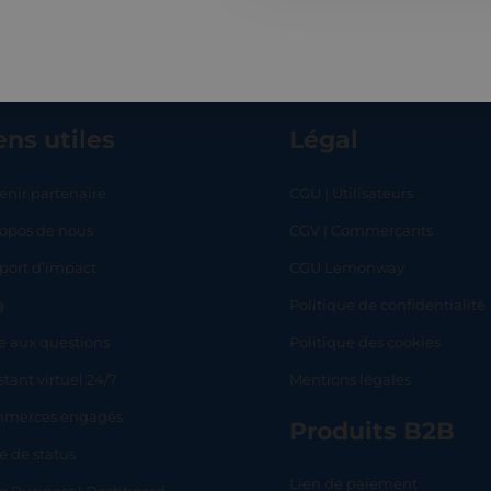
ens utiles
Légal
enir partenaire
CGU | Utilisateurs
ropos de nous
CGV | Commerçants
RT
SHOP
L
port d’impact
CGU Lemonway
g
Politique de confidentialité
e aux questions
Politique des cookies
stant virtuel 24/7
Mentions légales
merces engagés
Produits B2B
e de status
Lien de paiement
lo Business | Dashboard