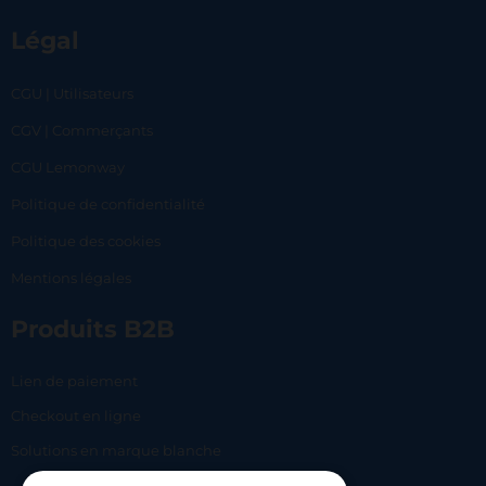
Légal
CGU | Utilisateurs
CGV | Commerçants
CGU Lemonway
Politique de confidentialité
Politique des cookies
Mentions légales
Produits B2B
Lien de paiement
Checkout en ligne
Solutions en marque blanche