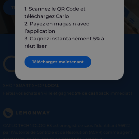
TÉLÉCHARGEZ MAINTENANT
1. Scannez le QR Code et
téléchargez Carlo
2. Payez en magasin avec
l’application
3. Gagnez instantanément 5% à
réutiliser
Téléchargez maintenant
SHOP
SMART
SHOP
LOCAL
Faites vos achats en ville et gagnez
5% de cashback
immediat !
CARLO TECHNOLOGIES est enregistrée sous l'identifiant 95922
par l’Autorité de Contrôle et de Résolution (ACPR) comme agent