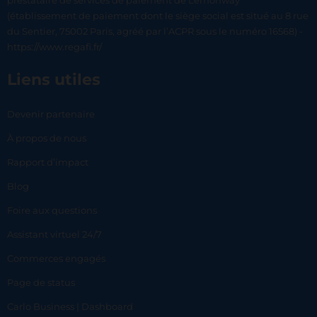
prestataire de services de paiement de Lemonway
(établissement de paiement dont le siège social est situé au 8 rue
du Sentier, 75002 Paris, agréé par l’ACPR sous le numéro 16568) -
https://www.regafi.fr/
Liens utiles
Devenir partenaire
À propos de nous
Rapport d’impact
Blog
Foire aux questions
Assistant virtuel 24/7
Commerces engagés
Page de status
Carlo Business | Dashboard