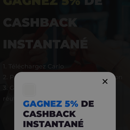
GAGNEZ 5%
DE
CASHBACK
INSTANTANÉ
1. Téléchargez Carlo
2. Payez en magasin avec l’application
3. Gagnez instantanément 5 % à
réutiliser
GAGNEZ 5%
DE
CASHBACK
INSTANTANÉ