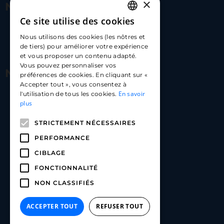
×
Nous contacter
Ce site utilise des cookies
FRENCH
17 Av. Albert II, 98000​
Nous utilisons des cookies (les nôtres et
ENGLISH
de tiers) pour améliorer votre expérience
hello@carloapp.com
et vous proposer un contenu adapté.
SPANISH
Vous pouvez personnaliser vos
Nous suivre
préférences de cookies. En cliquant sur «
Accepter tout », vous consentez à
En savoir
l'utilisation de tous les cookies.
Carlo App | Instagram
plus
Carlo App | Facebook
STRICTEMENT NÉCESSAIRES
Carlo App | Linkedin
PERFORMANCE
CIBLAGE
FONCTIONNALITÉ
NON CLASSIFIÉS
ACCEPTER TOUT
REFUSER TOUT