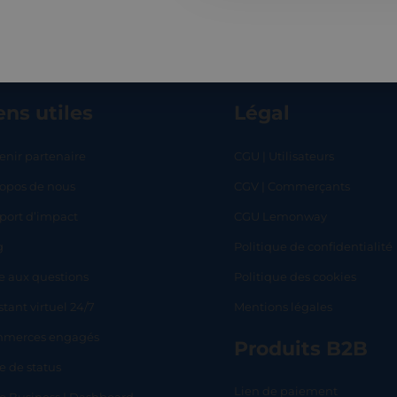
ens utiles
Légal
enir partenaire
CGU | Utilisateurs
ropos de nous
CGV | Commerçants
RT
SHOP
L
port d’impact
CGU Lemonway
g
Politique de confidentialité
e aux questions
Politique des cookies
stant virtuel 24/7
Mentions légales
merces engagés
Produits B2B
e de status
Lien de paiement
lo Business | Dashboard