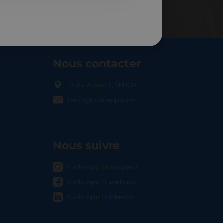
Nous contacter
17 Av. Albert II, 98000
hello@carloapp.com
OCAL
Nous suivre
Carlo App | Instagram
Carlo App | Facebook
Carlo App | Linkedin