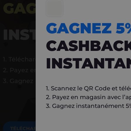
GAGNEZ 5%
DE 
GAGNEZ 
INSTANTANÉ
CASHBAC
INSTANTA
1. Téléchargez Carlo
2. Payez en magasin avec l’application
3. Gagnez instantanément 5 % à réutilise
1. Scannez le QR Code et tél
2. Payez en magasin avec l’a
3. Gagnez instantanément 5% 
TÉLÉCHARGEZ MAINTENANT