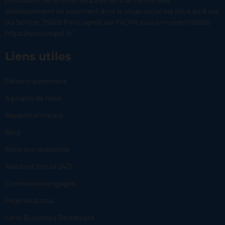
prestataire de services de paiement de Lemonway
(établissement de paiement dont le siège social est situé au 8 rue
du Sentier, 75002 Paris, agréé par l’ACPR sous le numéro 16568) -
https://www.regafi.fr/
Liens utiles
Devenir partenaire
À propos de nous
Rapport d’impact
Blog
Foire aux questions
Assistant virtuel 24/7
Commerces engagés
Page de status
Carlo Business | Dashboard