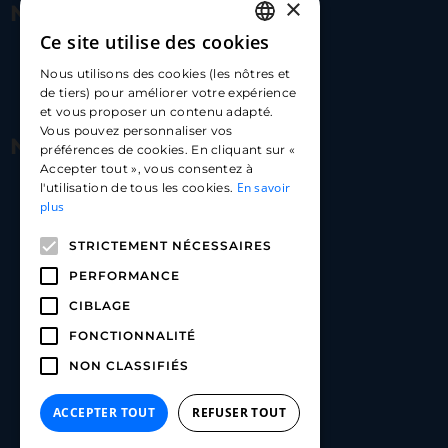
×
Nous contacter
Ce site utilise des cookies
FRENCH
17 Av. Albert II, 98000​
Nous utilisons des cookies (les nôtres et
ENGLISH
de tiers) pour améliorer votre expérience
hello@carloapp.com
et vous proposer un contenu adapté.
SPANISH
Vous pouvez personnaliser vos
Nous suivre
préférences de cookies. En cliquant sur «
Accepter tout », vous consentez à
En savoir
l'utilisation de tous les cookies.
Carlo App | Instagram
plus
Carlo App | Facebook
STRICTEMENT NÉCESSAIRES
Carlo App | Linkedin
PERFORMANCE
CIBLAGE
FONCTIONNALITÉ
NON CLASSIFIÉS
ACCEPTER TOUT
REFUSER TOUT