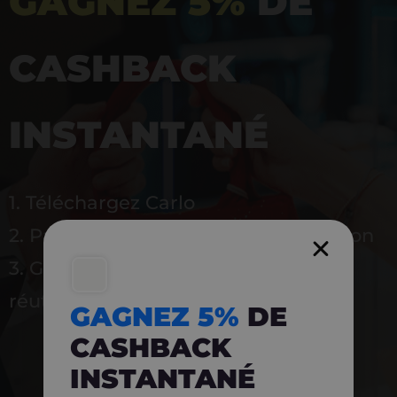
GAGNEZ 5%
DE
CASHBACK
INSTANTANÉ
1. Téléchargez Carlo
2. Payez en magasin avec l’application
3. Gagnez instantanément 5 % à
réutiliser
GAGNEZ 5%
DE
CASHBACK
INSTANTANÉ