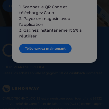
TÉLÉCHARGEZ MAINTENANT
1. Scannez le QR Code et
téléchargez Carlo
2. Payez en magasin avec
l’application
3. Gagnez instantanément 5% à
réutiliser
Téléchargez maintenant
SHOP
SMART
SHOP
LOCAL
Faites vos achats en ville et gagnez
5% de cashback
immediat !
CARLO TECHNOLOGIES est enregistrée sous l'identifiant 95922
par l’Autorité de Contrôle et de Résolution (ACPR) comme agent