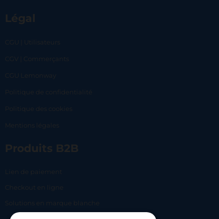
Légal
CGU | Utilisateurs
CGV | Commerçants
CGU Lemonway
Politique de confidentialité
Politique des cookies
Mentions légales
Produits B2B
Lien de paiement
Checkout en ligne
Solutions en marque blanche