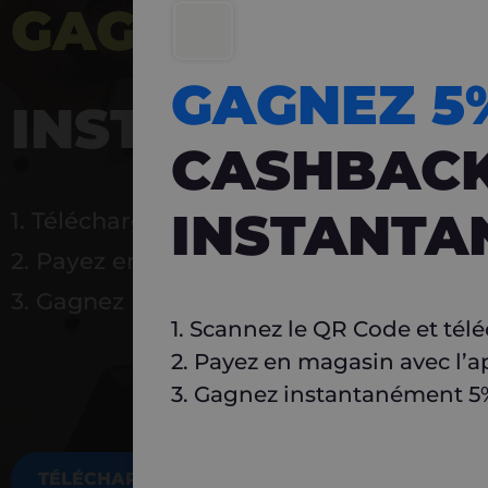
GAGNEZ 5%
DE 
GAGNEZ 
INSTANTANÉ
CASHBAC
INSTANTA
1. Téléchargez Carlo
2. Payez en magasin avec l’application
3. Gagnez instantanément 5 % à réutilise
1. Scannez le QR Code et tél
2. Payez en magasin avec l’a
3. Gagnez instantanément 5% 
TÉLÉCHARGEZ MAINTENANT