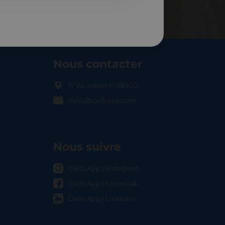
Nous contacter
17 Av. Albert II, 98000
hello@carloapp.com
OCAL
Nous suivre
Carlo App | Instagram
Carlo App | Facebook
Carlo App | Linkedin