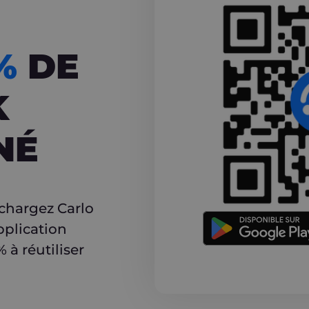
CASHBACK
5%
DE
K
NÉ
r
échargez Carlo
pplication
à réutiliser