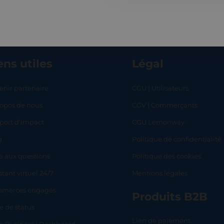
ens utiles
Légal
enir partenaire
CGU | Utilisateurs
ropos de nous
CGV | Commerçants
RT
SHOP
L
port d’impact
CGU Lemonway
g
Politique de confidentialité
e aux questions
Politique des cookies
stant virtuel 24/7
Mentions légales
merces engagés
Produits B2B
e de status
Lien de paiement
lo Business | Dashboard