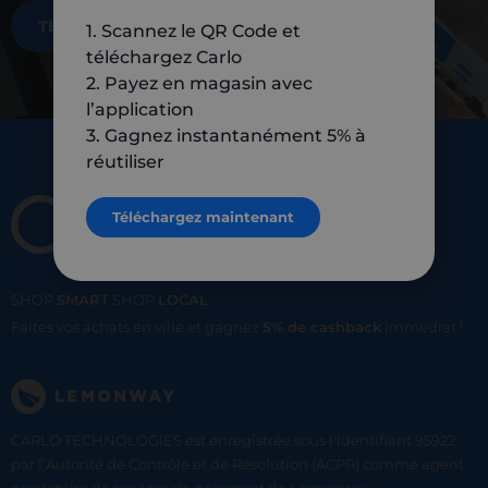
TÉLÉCHARGEZ MAINTENANT
1. Scannez le QR Code et
téléchargez Carlo
2. Payez en magasin avec
l’application
3. Gagnez instantanément 5% à
réutiliser
Téléchargez maintenant
SHOP
SMART
SHOP
LOCAL
Faites vos achats en ville et gagnez
5% de cashback
immediat !
CARLO TECHNOLOGIES est enregistrée sous l'identifiant 95922
par l’Autorité de Contrôle et de Résolution (ACPR) comme agent