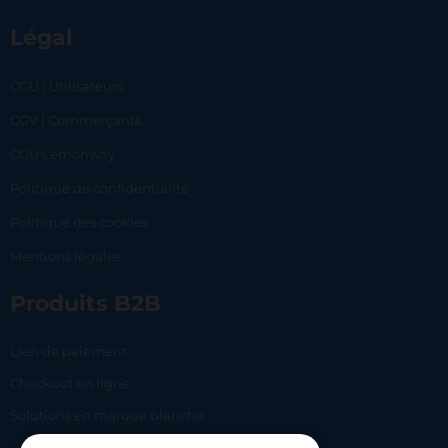
Légal
CGU | Utilisateurs
CGV | Commerçants
CGU Lemonway
Politique de confidentialité
Politique des cookies
Mentions légales
Produits B2B
Lien de paiement
Checkout en ligne
Solutions en marque blanche