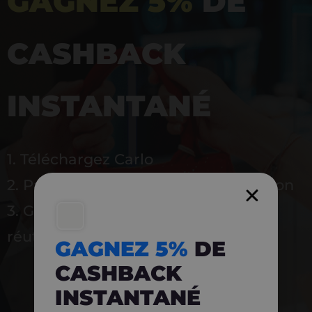
GAGNEZ 5%
DE
CASHBACK
INSTANTANÉ
1. Téléchargez Carlo
2. Payez en magasin avec l’application
3. Gagnez instantanément 5 % à
réutiliser
GAGNEZ 5%
DE
CASHBACK
INSTANTANÉ