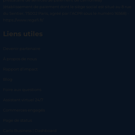
prestataire de services de paiement de Lemonway
(établissement de paiement dont le siège social est situé au 8 rue
du Sentier, 75002 Paris, agréé par l’ACPR sous le numéro 16568) -
https://www.regafi.fr/
Liens utiles
Devenir partenaire
À propos de nous
Rapport d’impact
Blog
Foire aux questions
Assistant virtuel 24/7
Commerces engagés
Page de status
Carlo Business | Dashboard