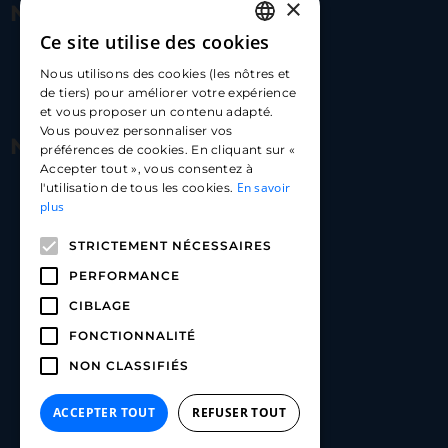
×
Nous contacter
Ce site utilise des cookies
FRENCH
17 Av. Albert II, 98000​
Nous utilisons des cookies (les nôtres et
ENGLISH
de tiers) pour améliorer votre expérience
hello@carloapp.com
et vous proposer un contenu adapté.
SPANISH
Vous pouvez personnaliser vos
Nous suivre
préférences de cookies. En cliquant sur «
Accepter tout », vous consentez à
En savoir
l'utilisation de tous les cookies.
Carlo App | Instagram
plus
Carlo App | Facebook
STRICTEMENT NÉCESSAIRES
Carlo App | Linkedin
PERFORMANCE
CIBLAGE
FONCTIONNALITÉ
NON CLASSIFIÉS
ACCEPTER TOUT
REFUSER TOUT