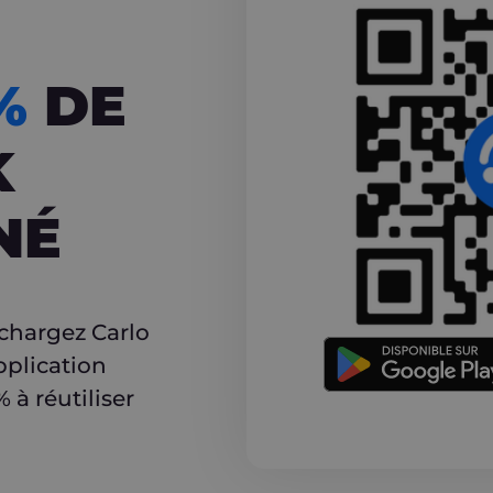
CASHBACK
5%
DE
K
NÉ
r
échargez Carlo
pplication
à réutiliser