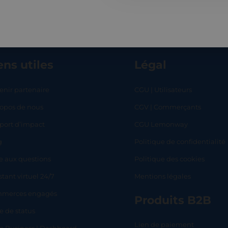
ens utiles
Légal
enir partenaire
CGU | Utilisateurs
ropos de nous
CGV | Commerçants
RT
SHOP
L
port d’impact
CGU Lemonway
g
Politique de confidentialité
e aux questions
Politique des cookies
stant virtuel 24/7
Mentions légales
merces engagés
Produits B2B
e de status
Lien de paiement
lo Business | Dashboard