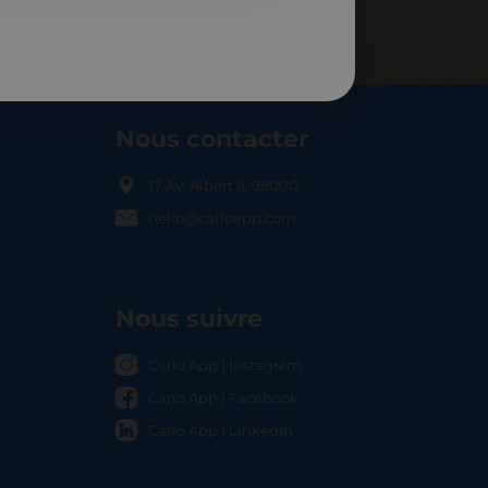
Nous contacter
17 Av. Albert II, 98000
hello@carloapp.com
OCAL
Nous suivre
Carlo App | Instagram
Carlo App | Facebook
Carlo App | Linkedin