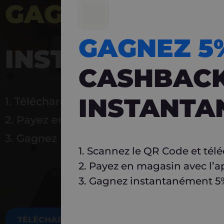
GAGNEZ 5%
DE 
GAGNEZ 
INSTANTANÉ
CASHBAC
INSTANTA
1. Téléchargez Carlo
2. Payez en magasin avec l’application
3. Gagnez instantanément 5 % à réutilise
1. Scannez le QR Code et tél
2. Payez en magasin avec l’a
3. Gagnez instantanément 5% 
TÉLÉCHARGEZ MAINTENANT