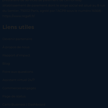
prestataire de services de paiement de Lemonway
(établissement de paiement dont le siège social est situé au 8 rue
du Sentier, 75002 Paris, agréé par l’ACPR sous le numéro 16568) -
https://www.regafi.fr/
Liens utiles
Devenir partenaire
À propos de nous
Rapport d’impact
Blog
Foire aux questions
Assistant virtuel 24/7
Commerces engagés
Page de status
Carlo Business | Dashboard