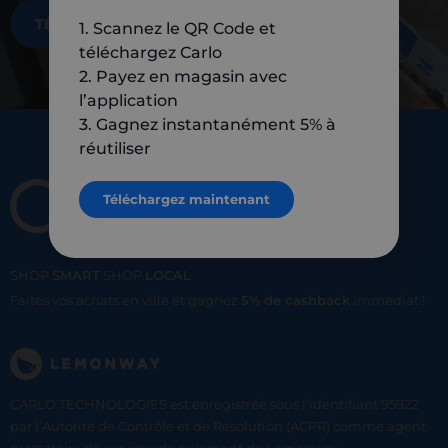
TÉLÉCHARGEZ MAINTENANT
1. Scannez le QR Code et
téléchargez Carlo
2. Payez en magasin avec
l’application
3. Gagnez instantanément 5% à
réutiliser
Téléchargez maintenant
SHOP
SMART
SHOP
LOCAL
Faites vos achats en ville et gagnez
5% de cashback
immediat !
CARLO TECHNOLOGIES est enregistrée sous l'identifiant 95922
par l’Autorité de Contrôle et de Résolution (ACPR) comme agent