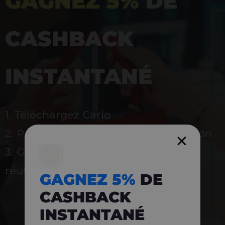
GAGNEZ 5%
DE
CASHBACK
INSTANTANÉ
1. Téléchargez Carlo
2. Payez en magasin avec l’application
3. Gagnez instantanément 5 % à
réutiliser
GAGNEZ 5%
DE
CASHBACK
INSTANTANÉ