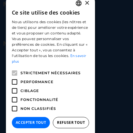
×
Nous contacter
Ce site utilise des cookies
FRENCH
17 Av. Albert II, 98000​
Nous utilisons des cookies (les nôtres et
ENGLISH
de tiers) pour améliorer votre expérience
hello@carloapp.com
et vous proposer un contenu adapté.
SPANISH
Vous pouvez personnaliser vos
Nous suivre
préférences de cookies. En cliquant sur «
Accepter tout », vous consentez à
En savoir
l'utilisation de tous les cookies.
Carlo App | Instagram
plus
Carlo App | Facebook
STRICTEMENT NÉCESSAIRES
Carlo App | Linkedin
PERFORMANCE
CIBLAGE
FONCTIONNALITÉ
NON CLASSIFIÉS
ACCEPTER TOUT
REFUSER TOUT