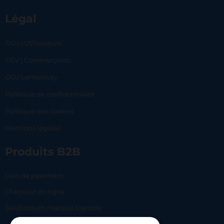
Légal
CGU | Utilisateurs
CGV | Commerçants
CGU Lemonway
Politique de confidentialité
Politique des cookies
Mentions légales
Produits B2B
Lien de paiement
Checkout en ligne
Solutions en marque blanche