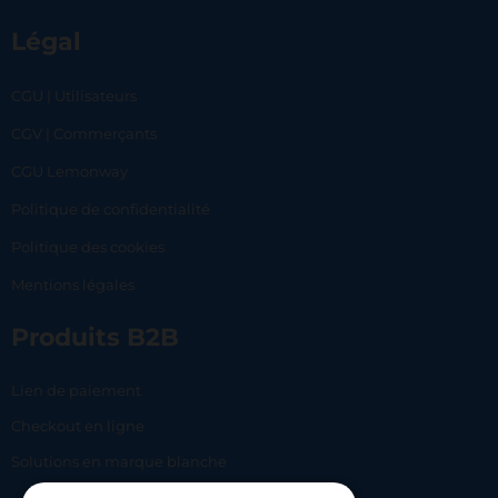
Légal
CGU | Utilisateurs
CGV | Commerçants
CGU Lemonway
Politique de confidentialité
Politique des cookies
Mentions légales
Produits B2B
Lien de paiement
Checkout en ligne
Solutions en marque blanche