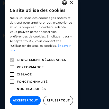
×
Nous contacter
Ce site utilise des cookies
FRENCH
17 Av. Albert II, 98000​
Nous utilisons des cookies (les nôtres et
ENGLISH
de tiers) pour améliorer votre expérience
hello@carloapp.com
et vous proposer un contenu adapté.
SPANISH
Vous pouvez personnaliser vos
Nous suivre
préférences de cookies. En cliquant sur «
Accepter tout », vous consentez à
En savoir
l'utilisation de tous les cookies.
Carlo App | Instagram
plus
Carlo App | Facebook
STRICTEMENT NÉCESSAIRES
Carlo App | Linkedin
PERFORMANCE
CIBLAGE
FONCTIONNALITÉ
NON CLASSIFIÉS
ACCEPTER TOUT
REFUSER TOUT