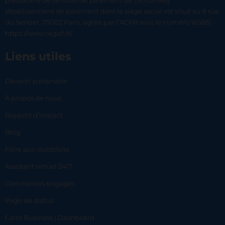
prestataire de services de paiement de Lemonway
(établissement de paiement dont le siège social est situé au 8 rue
du Sentier, 75002 Paris, agréé par l’ACPR sous le numéro 16568) -
https://www.regafi.fr/
Liens utiles
Devenir partenaire
À propos de nous
Rapport d’impact
Blog
Foire aux questions
Assistant virtuel 24/7
Commerces engagés
Page de status
Carlo Business | Dashboard