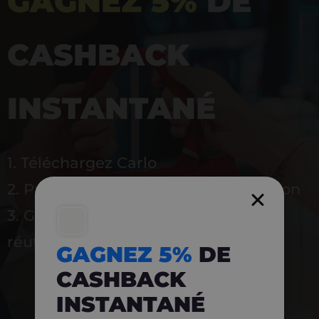
GAGNEZ 5%
DE
CASHBACK
INSTANTANÉ
1. Téléchargez Carlo
2. Payez en magasin avec l’application
3. Gagnez instantanément 5 % à
réutiliser
GAGNEZ 5%
DE
CASHBACK
INSTANTANÉ