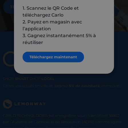
TÉLÉCHARGEZ MAINTENANT
1. Scannez le QR Code et
téléchargez Carlo
2. Payez en magasin avec
l’application
3. Gagnez instantanément 5% à
réutiliser
Téléchargez maintenant
SHOP
SMART
SHOP
LOCAL
Faites vos achats en ville et gagnez
5% de cashback
immediat !
CARLO TECHNOLOGIES est enregistrée sous l'identifiant 95922
par l’Autorité de Contrôle et de Résolution (ACPR) comme agent