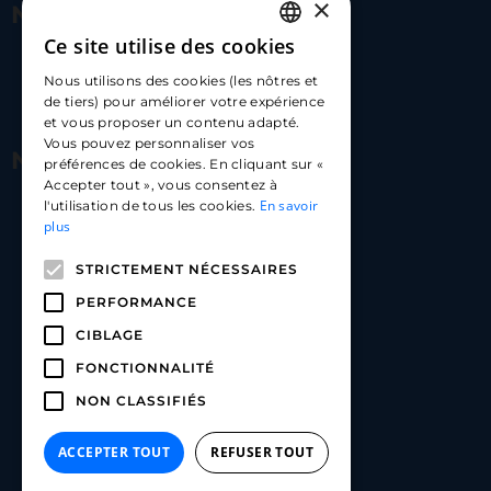
×
Nous contacter
Ce site utilise des cookies
FRENCH
17 Av. Albert II, 98000​
Nous utilisons des cookies (les nôtres et
ENGLISH
de tiers) pour améliorer votre expérience
hello@carloapp.com
et vous proposer un contenu adapté.
SPANISH
Vous pouvez personnaliser vos
Nous suivre
préférences de cookies. En cliquant sur «
Accepter tout », vous consentez à
En savoir
l'utilisation de tous les cookies.
Carlo App | Instagram
plus
Carlo App | Facebook
STRICTEMENT NÉCESSAIRES
Carlo App | Linkedin
PERFORMANCE
CIBLAGE
FONCTIONNALITÉ
NON CLASSIFIÉS
ACCEPTER TOUT
REFUSER TOUT