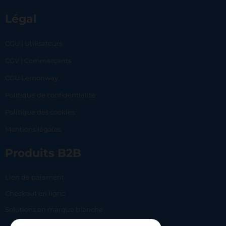
Légal
CGU | Utilisateurs
CGV | Commerçants
CGU Lemonway
Politique de confidentialité
Politique des cookies
Mentions légales
Produits B2B
Lien de paiement
Checkout en ligne
Solutions en marque blanche