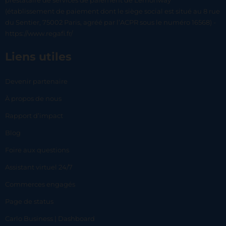
prestataire de services de paiement de Lemonway
(établissement de paiement dont le siège social est situé au 8 rue
du Sentier, 75002 Paris, agréé par l’ACPR sous le numéro 16568) -
https://www.regafi.fr/
Liens utiles
Devenir partenaire
À propos de nous
Rapport d’impact
Blog
Foire aux questions
Assistant virtuel 24/7
Commerces engagés
Page de status
Carlo Business | Dashboard