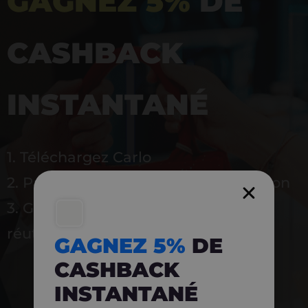
GAGNEZ 5%
DE
CASHBACK
INSTANTANÉ
1. Téléchargez Carlo
2. Payez en magasin avec l’application
3. Gagnez instantanément 5 % à
réutiliser
GAGNEZ 5%
DE
CASHBACK
INSTANTANÉ