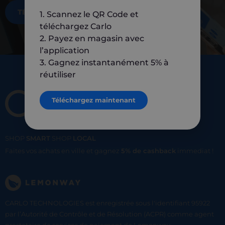
TÉLÉCHARGEZ MAINTENANT
1. Scannez le QR Code et
téléchargez Carlo
2. Payez en magasin avec
l’application
3. Gagnez instantanément 5% à
réutiliser
Téléchargez maintenant
SHOP
SMART
SHOP
LOCAL
Faites vos achats en ville et gagnez
5% de cashback
immediat !
CARLO TECHNOLOGIES est enregistrée sous l'identifiant 95922
par l’Autorité de Contrôle et de Résolution (ACPR) comme agent