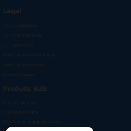
Légal
CGU | Utilisateurs
CGV | Commerçants
CGU Lemonway
Politique de confidentialité
Politique des cookies
Mentions légales
Produits B2B
Lien de paiement
Checkout en ligne
Solutions en marque blanche