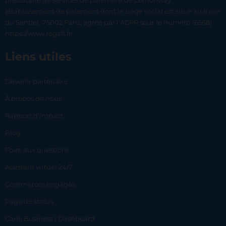
prestataire de services de paiement de Lemonway
(établissement de paiement dont le siège social est situé au 8 rue
du Sentier, 75002 Paris, agréé par l’ACPR sous le numéro 16568) -
https://www.regafi.fr/
Liens utiles
Devenir partenaire
À propos de nous
Rapport d’impact
Blog
Foire aux questions
Assistant virtuel 24/7
Commerces engagés
Page de status
Carlo Business | Dashboard