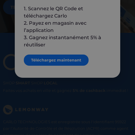
TÉLÉCHARGEZ MAINTENANT
1. Scannez le QR Code et
téléchargez Carlo
2. Payez en magasin avec
l’application
3. Gagnez instantanément 5% à
réutiliser
Téléchargez maintenant
SHOP
SMART
SHOP
LOCAL
Faites vos achats en ville et gagnez
5% de cashback
immediat !
CARLO TECHNOLOGIES est enregistrée sous l'identifiant 95922
par l’Autorité de Contrôle et de Résolution (ACPR) comme agent