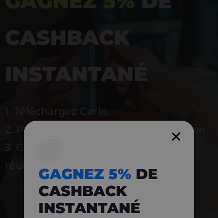
GAGNEZ 5%
DE
CASHBACK
INSTANTANÉ
1. Téléchargez Carlo
2. Payez en magasin avec l’application
3. Gagnez instantanément 5 % à
réutiliser
GAGNEZ 5%
DE
CASHBACK
INSTANTANÉ