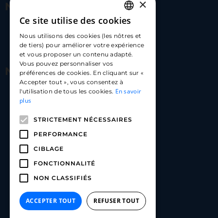
×
Nous contacter
Ce site utilise des cookies
FRENCH
17 Av. Albert II, 98000​
Nous utilisons des cookies (les nôtres et
ENGLISH
de tiers) pour améliorer votre expérience
hello@carloapp.com
et vous proposer un contenu adapté.
SPANISH
Vous pouvez personnaliser vos
Nous suivre
préférences de cookies. En cliquant sur «
Accepter tout », vous consentez à
En savoir
l'utilisation de tous les cookies.
Carlo App | Instagram
plus
Carlo App | Facebook
STRICTEMENT NÉCESSAIRES
Carlo App | Linkedin
PERFORMANCE
CIBLAGE
FONCTIONNALITÉ
NON CLASSIFIÉS
ACCEPTER TOUT
REFUSER TOUT