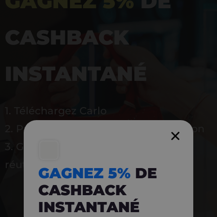
GAGNEZ 5%
DE
CASHBACK
INSTANTANÉ
1. Téléchargez Carlo
2. Payez en magasin avec l’application
3. Gagnez instantanément 5 % à
réutiliser
GAGNEZ 5%
DE
CASHBACK
INSTANTANÉ