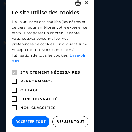
×
Nous contacter
Ce site utilise des cookies
FRENCH
17 Av. Albert II, 98000​
Nous utilisons des cookies (les nôtres et
ENGLISH
de tiers) pour améliorer votre expérience
hello@carloapp.com
et vous proposer un contenu adapté.
SPANISH
Vous pouvez personnaliser vos
Nous suivre
préférences de cookies. En cliquant sur «
Accepter tout », vous consentez à
En savoir
l'utilisation de tous les cookies.
Carlo App | Instagram
plus
Carlo App | Facebook
STRICTEMENT NÉCESSAIRES
Carlo App | Linkedin
PERFORMANCE
CIBLAGE
FONCTIONNALITÉ
NON CLASSIFIÉS
ACCEPTER TOUT
REFUSER TOUT