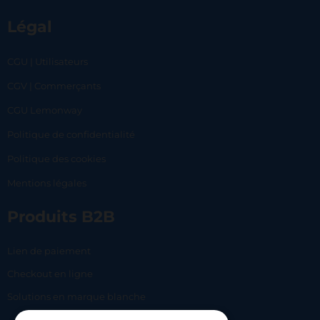
Légal
CGU | Utilisateurs
CGV | Commerçants
CGU Lemonway
Politique de confidentialité
Politique des cookies
Mentions légales
Produits B2B
Lien de paiement
Checkout en ligne
Solutions en marque blanche