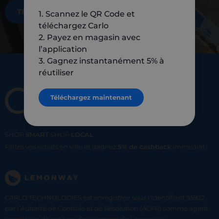
TÉLÉCHARGEZ MAINTENANT
1. Scannez le QR Code et
téléchargez Carlo
2. Payez en magasin avec
l’application
3. Gagnez instantanément 5% à
réutiliser
Téléchargez maintenant
SHOP
SMART
SHOP
LOCAL
Faites vos achats en ville et gagnez
5% de cashback
immediat !
CARLO TECHNOLOGIES est enregistrée sous l'identifiant 95922
par l’Autorité de Contrôle et de Résolution (ACPR) comme agent