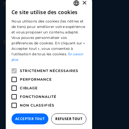
×
Nous contacter
Ce site utilise des cookies
FRENCH
17 Av. Albert II, 98000​
Nous utilisons des cookies (les nôtres et
ENGLISH
de tiers) pour améliorer votre expérience
hello@carloapp.com
et vous proposer un contenu adapté.
SPANISH
Vous pouvez personnaliser vos
Nous suivre
préférences de cookies. En cliquant sur «
Accepter tout », vous consentez à
En savoir
l'utilisation de tous les cookies.
Carlo App | Instagram
plus
Carlo App | Facebook
STRICTEMENT NÉCESSAIRES
Carlo App | Linkedin
PERFORMANCE
CIBLAGE
FONCTIONNALITÉ
NON CLASSIFIÉS
ACCEPTER TOUT
REFUSER TOUT