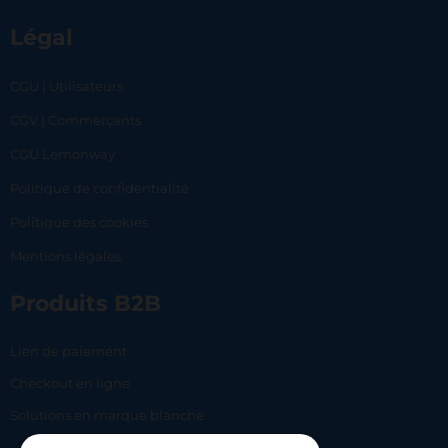
Légal
CGU | Utilisateurs
CGV | Commerçants
CGU Lemonway
Politique de confidentialité
Politique des cookies
Mentions légales
Produits B2B
Lien de paiement
Checkout en ligne
Solutions en marque blanche