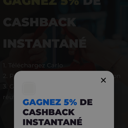
GAGNEZ 5%
DE
CASHBACK
INSTANTANÉ
1. Téléchargez Carlo
2. Payez en magasin avec l’application
3. Gagnez instantanément 5 % à
réutiliser
GAGNEZ 5%
DE
CASHBACK
INSTANTANÉ