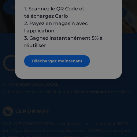
TÉLÉCHARGEZ MAINTENANT
1. Scannez le QR Code et
téléchargez Carlo
2. Payez en magasin avec
l’application
3. Gagnez instantanément 5% à
réutiliser
Téléchargez maintenant
SHOP
SMART
SHOP
LOCAL
Faites vos achats en ville et gagnez
5% de cashback
immediat !
CARLO TECHNOLOGIES est enregistrée sous l'identifiant 95922
par l’Autorité de Contrôle et de Résolution (ACPR) comme agent