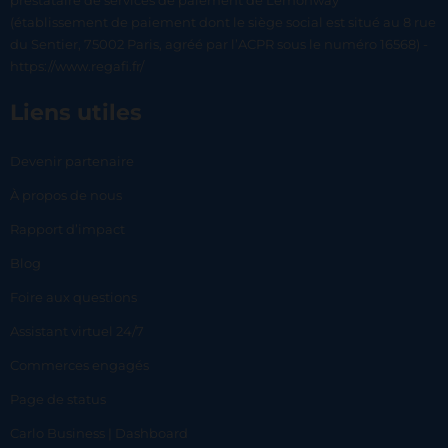
prestataire de services de paiement de Lemonway
(établissement de paiement dont le siège social est situé au 8 rue
du Sentier, 75002 Paris, agréé par l’ACPR sous le numéro 16568) -
https://www.regafi.fr/
Liens utiles
Devenir partenaire
À propos de nous
Rapport d’impact
Blog
Foire aux questions
Assistant virtuel 24/7
Commerces engagés
Page de status
Carlo Business | Dashboard